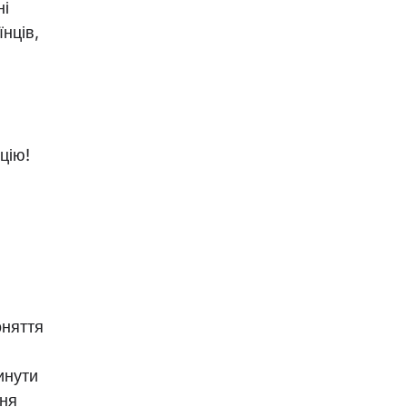
ні
нців,
цію!
оняття
инути
ння