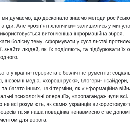
 ми думаємо, що досконало знаємо методи російсько
ганди. Але «розп’яті хлопчики» залишились у минуло
використовується витонченіша інформаційна зброя.
кати болісну тему, сформувати у суспільстві протиле
ї, знайти людей, які їх поділяють, та підбурювати їх 
 одного.
ого у країни-терориста є безліч інструментів: соціаль
, іноземні медіа, «хороші рускі», блогери-інсайдери,
та багато інших. Такі терміни, як «інформаційна війн
альні психологічні операції», «пропаганда» чули всі.
о не всі розуміють, як самих українців використовуют
роцесів та як наша поведінка ненавмисно стає допом
ументом для ворога.