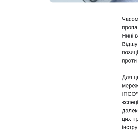
Часом
пропа
Нині 
Відшу
позиці
проти
Для ць
мережі
ІПСО* 
«спеці
далек
цих п
інстр