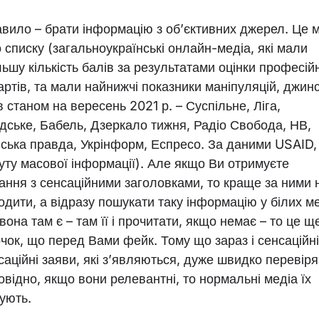
авило – брати інформацію з об’єктивних джерел. Це м
 списку (загальноукраїнські онлайн-медіа, які мали
льшу кількість балів за результатами оцінки професій
артів, та мали найнижчі показники маніпуляцій, джинс
 станом на вересень 2021 р. – Суспільне, Ліга,
дське, Бабель, Дзеркало тижня, Радіо Свобода, НВ,
нська правда, Укрінформ, Еспресо. За даними USAID,
туту масової інформації). Але якщо Ви отримуєте
ання з сенсаційними заголовками, то краще за ними 
одити, а відразу пошукати таку інформацію у білих ме
она там є – там її і прочитати, якщо немає – то це щ
очок, що перед Вами фейк. Тому що зараз і сенсаційні
саційні заяви, які з’являються, дуже швидко перевір
повідно, якщо вони релевантні, то нормальні медіа їх
кують.