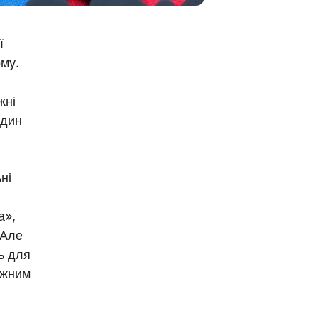
ї
му.
жні
один
ні
а»,
 Але
ь для
іжним