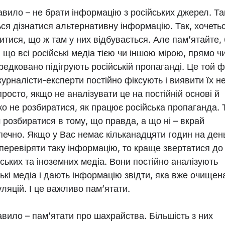
авило – не брати інформацію з російських джерел. Та
ься дізнатися альтернативну інформацію. Так, хочеть
итися, що ж там у них відбувається. Але пам’ятайте,
 що всі російські медіа тією чи іншою мірою, прямо ч
редковано підігрують російській пропаганді. Це той ф
урналісти-експерти постійно фіксують і виявити їх не
просто, якщо не аналізувати це на постійній основі й
ко не розбиратися, як працює російська пропаганда. 
 розбиратися в тому, що правда, а що ні – вкрай
печно. Якщо у Вас немає кільканадцяти годин на ден
перевіряти таку інформацію, то краще звертатися до
нських та іноземних медіа. Вони постійно аналізують
ькі медіа і дають інформацію звідти, яка вже очищен
ляцій. І це важливо пам’ятати.
авило – пам’ятати про шахрайства. Більшість з них