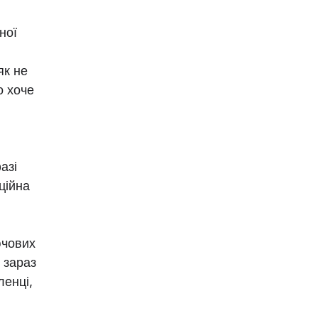
ної
як не
о хоче
азі
ційна
ючових
 зараз
ленці,