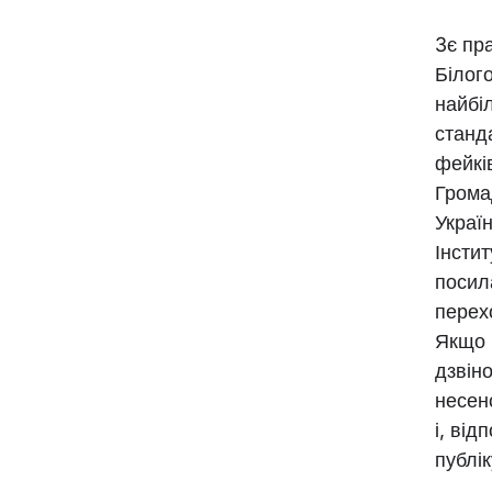
3є пр
Білого
найбі
станд
фейків
Грома
Украї
Інсти
посил
перех
Якщо в
дзвін
несен
і, від
публі