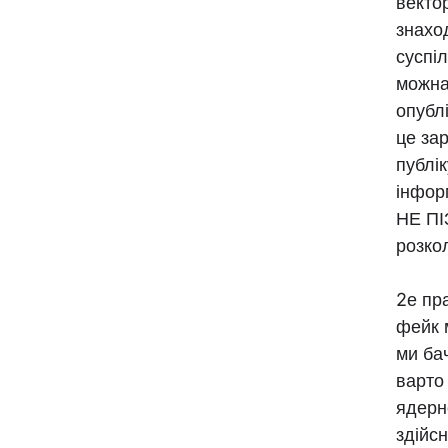
векто
знаход
суспіл
можна
опублі
це зар
публі
інфор
НЕ ПІ
розкол
2е пр
фейк 
ми ба
варто
ядерн
здійс