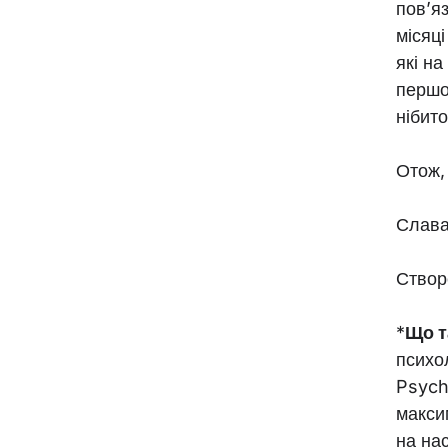
пов’яз
місяц
які н
першо
нібито
Отож,
Слава 
Створ
*
Що т
психо
Psych
макси
на нас