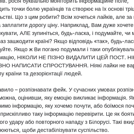
рів. росія буквально моніторить інформаційне поле,
ить точки болю українців та створює на їх основі тр
ьстві. Що з цим робити? Всім хочеться лайків, але за
 заплатити дорогу ціну. Наприклад, Вам дуже хочет
кувати, АЛЕ зупиніться, будь-ласка, і подумайте, чи
аз зашкодити країні? Якщо відповідь «так», будь-лас
куйте. Якщо ж Ви погано подумали і таки опублікувал
мацію, НІКОЛИ НЕ ПІЗНО ВИДАЛИТИ ЦЕЙ ПОСТ. Н
ЗНО НАПИСАТИ СПРОСТУВАННЯ. Ніякі лайки не вар
у країни та дезорієнтації людей.
авило – розпізнавати фейк. У сучасних умовах розпіз
можна, оцінивши, яку емоцію викликає інформація. 
чимо інформацію, яку хочемо почути, або боїмося поч
 прискіпливо таку інформацію перевірити. Це як боят
ого удару або повторного нападу з Білорусі. Такі вки
нюються, щоби дестабілізувати суспільство.