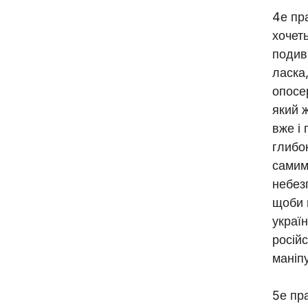
4е пр
хочет
подив
ласка,
опосе
який ж
вже і 
глибо
самим
небез
щоби 
украї
російс
маніпу
5е пр