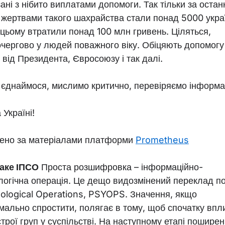
ані з нібито виплатами допомоги. Так тільки за остан
і жертвами такого шахрайства стали понад 5000 украї
а цьому втратили понад 100 млн гривень. Ціляться,
чергово у людей поважного віку. Обіцяють допомогу
 від Президента, Євросоюзу і так далі.
 єднаймося, мислимо критично, перевіряємо інформа
Україні!
ено за матеріалами платформи
Prometheus
аке ІПСО
Проста розшифровка – інформаційно-
логічна операція. Це дещо видозмінений переклад п
ological Operations, PSYOPS. Значення, якщо
мально спростити, полягає в тому, щоб спочатку впл
трої груп у суспільстві. На наступному етапі пошире