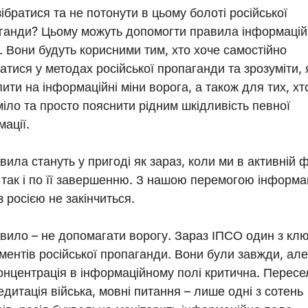
ібратися та не потонути в цьому болоті російської
ганди? Цьому можуть допомогти правила інформацій
и. Вони будуть корисними тим, хто хоче самостійно
атися у методах російської пропаганди та зрозуміти, 
ити на інформаційні міни ворога, а також для тих, хт
міло та просто пояснити рідним шкідливість певної
ації.
вила стануть у пригоді як зараз, коли ми в активній ф
, так і по її завершенню. З нашою перемогою інформа
з росією не закінчиться.
авило – не допомагати ворогу. Зараз ІПСО один з кл
ументів російської пропаганди. Вони були завжди, але
концентрація в інформаційному полі критична. Пересе
дитація війська, мовні питання – лише одні з сотень