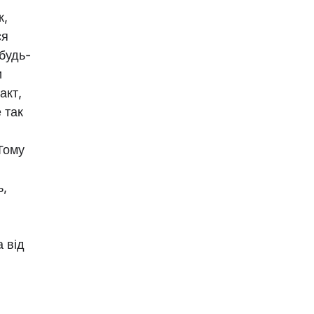
к,
ся
 будь-
и
акт,
 так
Тому
ь,
а від