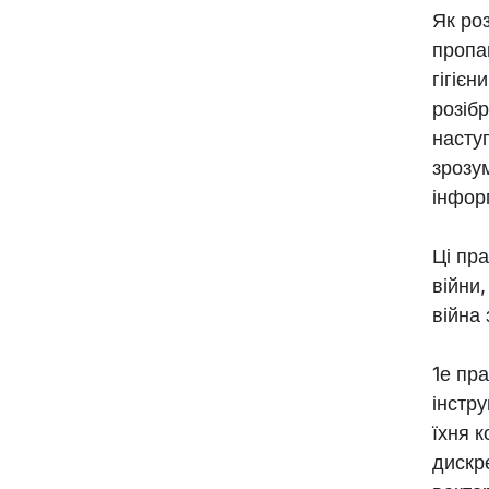
Як роз
пропа
гігієн
розібр
наступ
зрозу
інформ
Ці пра
війни
війна 
1е пр
інстр
їхня 
дискре