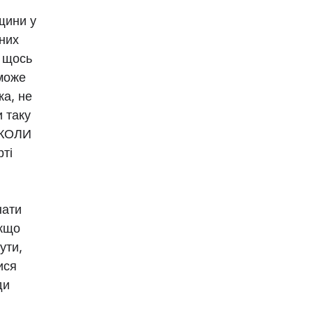
іщини у
 них
е щось
 може
ка, не
и таку
ІКОЛИ
ті
нати
Якщо
ути,
ися
ди