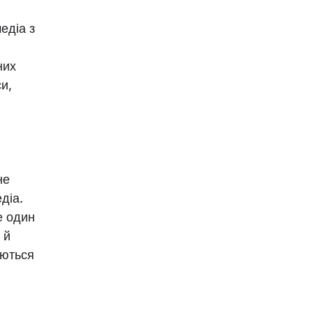
едіа з
них
и,
не
діа.
е один
 й
яються