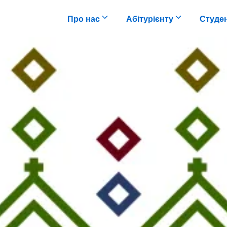
Про нас
Абітурієнту
Студе