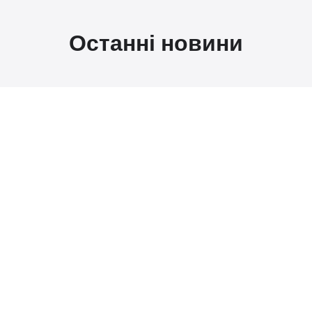
Останні новини
Коли підведення підсумків
відкриває нові горизонти
співпраці