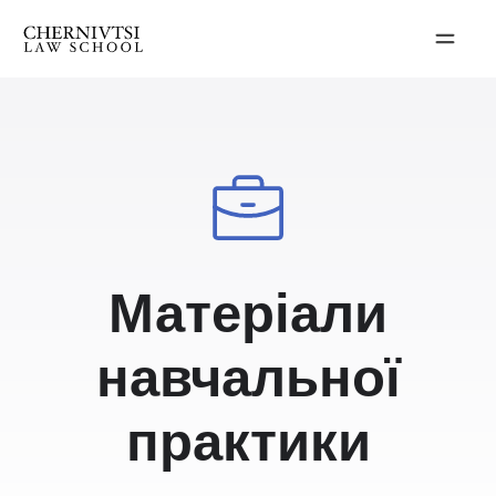
Перейти
до
вмісту
Матеріали
навчальної
практики