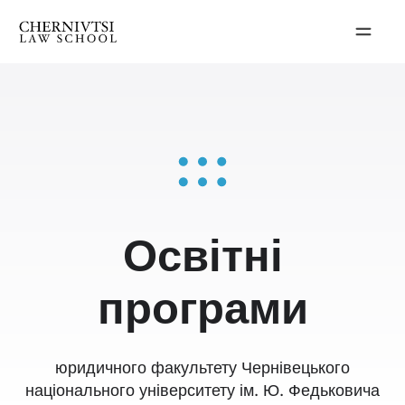
Перейти
до
вмісту
Освітні
програми
юридичного факультету Чернівецького
національного університету ім. Ю. Федьковича