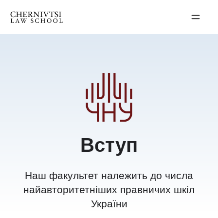
Перейти
до
вмісту
Вступ
Наш факультет належить до числа
найавторитетніших правничих шкіл
України