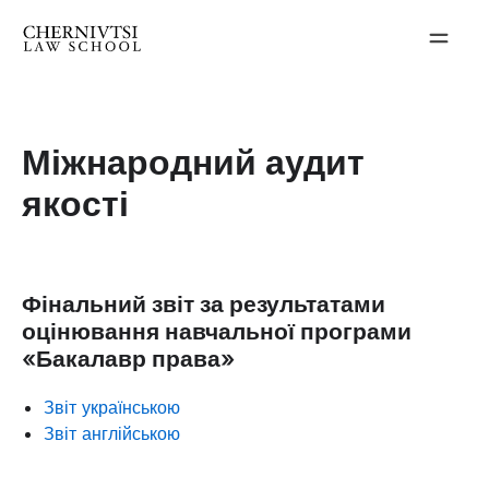
Перейти
до
вмісту
Міжнародний аудит
якості
Фінальний звіт за результатами
оцінювання навчальної програми
«Бакалавр права»
Звіт українською
Звіт англійською