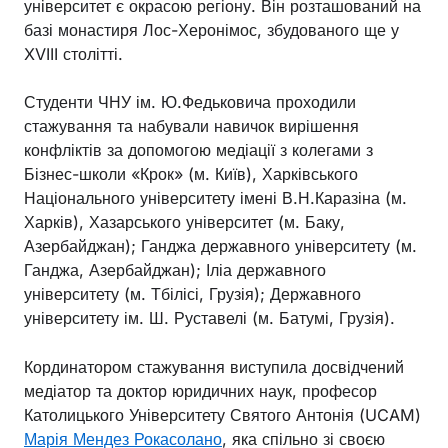
університет є окрасою регіону. Він розташований на
базі монастиря Лос-Херонімос, збудованого ще у
XVIII столітті.
Студенти ЧНУ ім. Ю.Федьковича проходили
стажування та набували навичок вирішення
конфліктів за допомогою медіації з колегами з
Бізнес-школи «Крок» (м. Київ), Харківського
Національного університету імені В.Н.Каразіна (м.
Харків), Хазарського університет (м. Баку,
Азербайджан); Ганджа державного університету (м.
Ганджа, Азербайджан); Іліа державного
університету (м. Тбілісі, Грузія); Державного
університету ім. Ш. Руставелі (м. Батумі, Грузія).
Кординатором стажування виступила досвідчений
медіатор та доктор юридичних наук, професор
Католицького Університету Святого Антонія (UCAM)
Марія Мендез Рокасолано
, яка спільно зі своєю