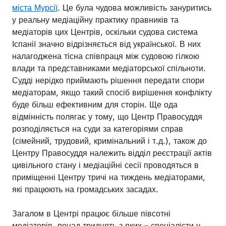
міста Мурсії
. Це була чудова можливість зануритись
у реальну медіаційну практику правників та
медіаторів цих Центрів, оскільки судова система
Іспанії значно відрізняється від української. В них
налагоджена тісна співпраця між судовою гілкою
влади та представниками медіаторської спільноти.
Судді нерідко приймають рішення передати спори
медіаторам, якщо такий спосіб вирішення конфлікту
буде більш ефективним для сторін. Ще ода
відмінність полягає у тому, що Центр Правосуддя
розподіляється на суди за категоріями справ
(сімейний, трудовий, кримінальний і т.д.), також до
Центру Правосуддя належить відділ реєстрації актів
цивільного стану і медіаційні сесії проводяться в
приміщенні Центру тричі на тиждень медіаторами,
які працюють на громадських засадах.
Загалом в Центрі працює більше півсотні
медіаторів, понад тридцять з яких – спеціалісти у