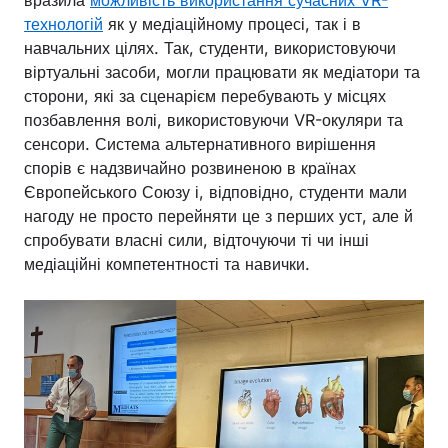
вразила
можливість використання сучасних VR-
технологій
як у медіаційному процесі, так і в
навчальних цілях. Так, студенти, використовуючи
віртуальні засоби, могли працювати як медіатори та
сторони, які за сценарієм перебувають у місцях
позбавлення волі, використовуючи VR-окуляри та
сенсори. Система альтернативного вирішення
спорів є надзвичайно розвиненою в країнах
Європейського Союзу і, відповідно, студенти мали
нагоду не просто перейняти це з перших уст, але й
спробувати власні сили, відточуючи ті чи інші
медіаційні компетентності та навички.