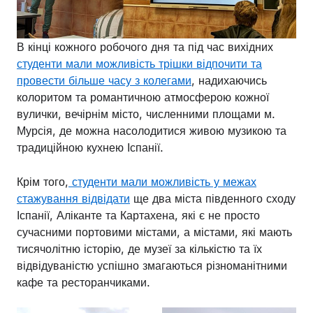
В кінці кожного робочого дня та під час вихідних
студенти мали можливість трішки відпочити та
провести більше часу з колегами
, надихаючись
колоритом та романтичною атмосферою кожної
вулички, вечірнім місто, численними площами м.
Мурсія, де можна насолодитися живою музикою та
традиційною кухнею Іспанії.
Крім того,
студенти мали можливість у межах
стажування відвідати
ще два міста південного сходу
Іспанії, Аліканте та Картахена, які є не просто
сучасними портовими містами, а містами, які мають
тисячолітню історію, де музеї за кількістю та їх
відвідуваністю успішно змагаються різноманітними
кафе та ресторанчиками.