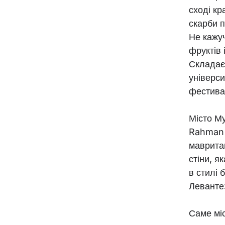
сході кр
скарби п
Не кажуч
фруктів 
Складаєт
універси
фестивал
Місто Му
Rahman I
маврита
стіни, я
в стилі 
Леванте»
Саме міс