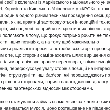
ні сесії з колегами із Харківського національного уні
 Н. Каразіна та Київського Університету «КРОК», а так
я один в одного різним технікам проведення сесії. До
или, як на практиці застосовуються інноваційні техно
рів, які націлені на прийняття креативних рішень ст
х полягають в тому, що фокус потрібно робити не тіль
 та інших позиціях, а на тому щоб максимально
нити реальні інтереси та потреби всіх сторін процес
 є те, що сторони самі знаходять шлях вирішення с
 тільки організовує процес переговорів, знімає емоці
ня, перефокусовує увагу сторін з позицій на інтерес
ічні структурні та інші бар’єри, які перешкоджають 
го рішення сторонами, сприяє налагодженню діалогу 
ленню партнерських відносин між сторонами.
шого стажування займає сьоме місце за кількістю жит
 та називається Мурсія. Воно розташоване на південн