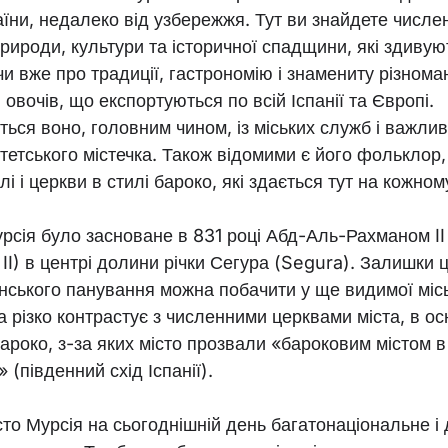
аїни, недалеко від узбережжя. Тут ви знайдете числе
рироди, культури та історичної спадщини, які здивую
и вже про традиції, гастрономію і знамениту різноман
і овочів, що експортуються по всій Іспанії та Європі.
ься воно, головним чином, із міських служб і важли
тетського містечка. Також відомими є його фольклор,
і і церкви в стилі бароко, які здається тут на кожному
рсія було засноване в 831 році Абд-Аль-Рахманом II
I) в центрі долини річки Сегура (Segura). Залишки 
нського панування можна побачити у ще видимої місь
ка різко контрастує з численними церквами міста, в о
бароко, з-за яких місто прозвали «бароковим містом в
 (південний схід Іспанії).
то Мурсія на сьогоднішній день багатонаціональне і