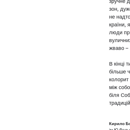
зручне д
зон, дуж
не надто
країни, 
люди при
вуличних
жваво – 
В кінці 
більше ч
колорит 
між собо
біля Со
традицій
Кирило Б
ім.Ю.Федь