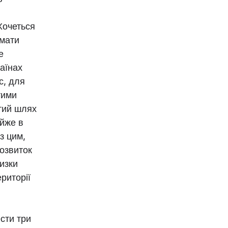
Хочеться
имати
е
аїнах
с, для
тими
стий шлях
айже в
 з цим,
розвиток
низки
ериторії
сти три