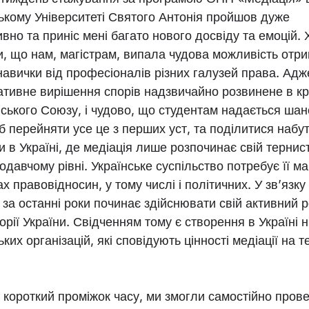
ькому Університеті Святого Антонія пройшов дуже
вно та приніс мені багато нового досвіду та емоцій. 
и, що нам, магістрам, випала чудова можливість отр
навички від професіоналів різних галузей права. Адж
ативне вирішення спорів надзвичайно розвинене в кр
ського Союзу, і чудово, що студентам надається шан
б перейняти усе це з перших уст, та поділитися набу
 в Україні, де медіація лише розпочинає свій терни
одавчому рівні. Українське суспільство потребує її м
ах правовідносин, у тому числі і політичних. У зв’язку
 за останні роки починає здійснювати свій активний 
орії України. Свідченням тому є створення в Україні 
ких організацій, які сповідують цінності медіації на т
 короткий проміжок часу, ми змогли самостійно прове