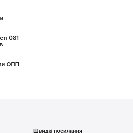
ки
сті 081
в
ами ОПП
Швидкі посилання