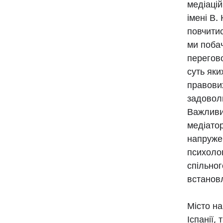
медіацій
імені В.
повчитис
ми побач
перегово
суть яки
правових
задоволь
Важливим
медіатор
напружен
психолог
спільно
встанов
Місто на
Іспанії,