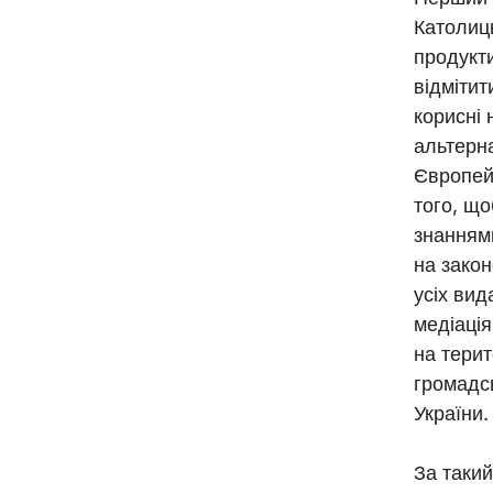
Католиц
продукти
відмітит
корисні 
альтерн
Європей
того, що
знаннями
на закон
усіх вид
медіація
на терит
громадсь
України.
За такий