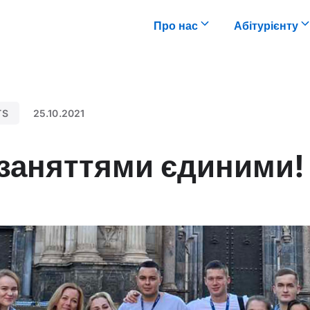
Про нас
Абітурієнту
TS
25.10.2021
 заняттями єдиними!