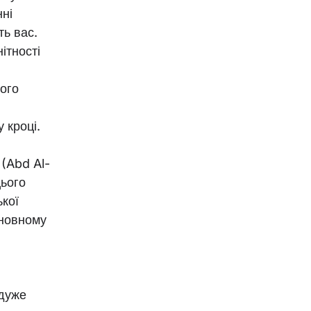
нні
ть вас.
ітності
вого
 кроці.
 (Abd Al-
цього
кої
сновному
 дуже