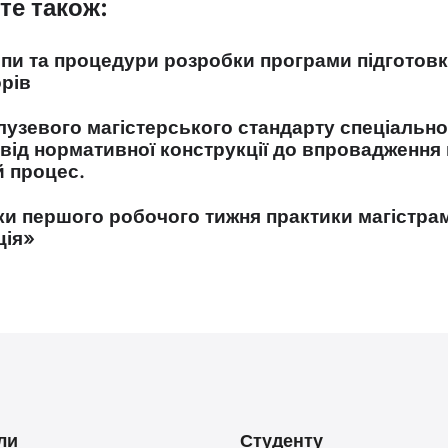
те також:
пи та процедури розробки програми підготов
орів
лузевого магістерського стандарту спеціально
від нормативної конструкції до впровадження 
й процес.
ки першого робочого тижня практики магістр
ція»
ли
Студенту