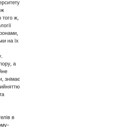
верситету
ож
 того ж,
логії
оронами,
ки на їх
у.
пору, а
йне
и, знімає
прийняттю
та
елів в
ому-