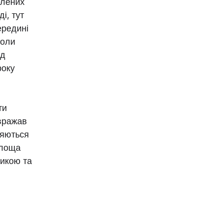
елених
і, тут
ередині
коли
ід
року
ти
 вражав
няються
площа
зикою та