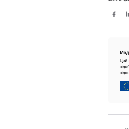
Мед
Цей 
відо
відп