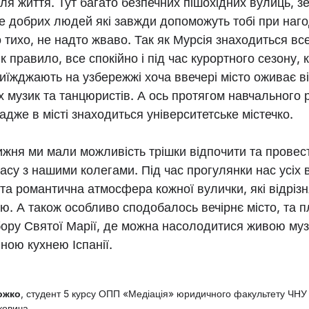
ля життя. Тут багато безпечних пішохідних вулиць, з
е добрих людей які завжди допоможуть тобі при нагод
 тихо, не надто жваво. Так як Мурсія знаходиться вс
як правило, все спокійно і під час курортного сезону, 
їжджають на узбережжі хоча ввечері місто оживає в
 музик та танцюристів. А ось протягом навчального 
адже в місті знаходиться університетське містечко.
тижня ми мали можливість трішки відпочити та провес
асу з нашими колегами. Під час прогулянки нас усіх
та романтична атмосфера кожної вулички, які відріз
ю. А також особливо сподобалось вечірнє місто, та 
бору Святої Марії, де можна насолодитися живою му
ною кухнею Іспанії.
ожко
, студент 5 курсу
ОПП «Медіація» юридичного факультету ЧНУ
ковича