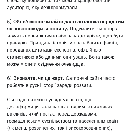
спочатку поширили. Так можна краще охопити
аудиторію, яку дезінформували.
5)
Обов’язково читайте далі заголовка перед тим
як розповсюдити новину.
Подумайте, чи історія
звучить нереалістично або занадто добре, щоб бути
правдою. Правдива історія містить багато фактів,
переданих цитатами експертів, офіційною
статистикою або даними опитувань. Вона також
може містити свідчення очевидців.
6)
Визначте, чи це жарт.
Сатиричні сайти часто
роблять вірусні історії заради розваги.
Сьогодні важливо усвідомлювати, що
дезінформація залишається одним із важливих
викликів, який постає перед державами,
громадянським суспільством та населенням країн
(як менш розвинених, так і високорозвинених),