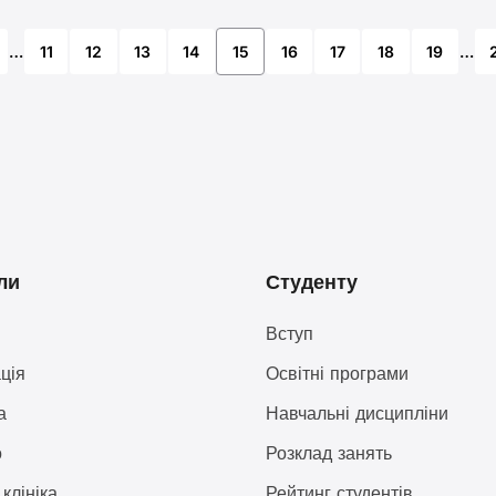
…
11
12
13
14
15
16
17
18
19
…
ли
Студенту
Вступ
ція
Освітні програми
а
Навчальні дисципліни
о
Розклад занять
клініка
Рейтинг студентів