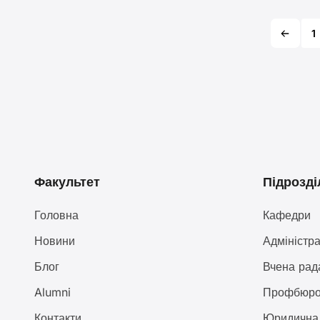
1
Факультет
Підрозді
Головна
Кафедри
Новини
Адміністра
Блог
Вчена рад
Alumni
Профбюр
Контакти
Юридична 