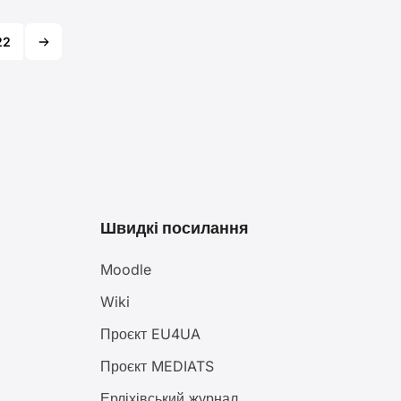
22
Швидкі посилання
Moodle
Wiki
Проєкт EU4UA
Проєкт MEDIATS
Ерліхівський журнал