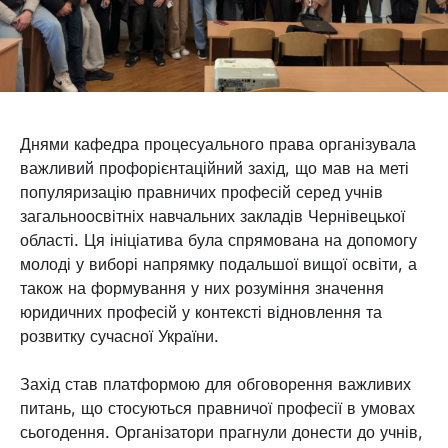
Днями кафедра процесуального права організувала
важливий профорієнтаційний захід, що мав на меті
популяризацію правничих професій серед учнів
загальноосвітніх навчальних закладів Чернівецької
області. Ця ініціатива була спрямована на допомогу
молоді у виборі напрямку подальшої вищої освіти, а
також на формування у них розуміння значення
юридичних професій у контексті відновлення та
розвитку сучасної України.
Захід став платформою для обговорення важливих
питань, що стосуються правничої професії в умовах
сьогодення. Організатори прагнули донести до учнів,