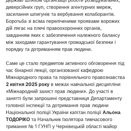
державі шляхом організації роботи розвідувальних,
диверсійних груп, створення агентурних мереж,
засилання шпигунів та вербування колаборантів.
Боротьба зі всіма переліченими проявами ворожих
дій лягає на плечі правоохоронних органів,
завданням яких є забезпечення належного балансу
між заходами гарантування громадської безпеки і
порядку та дотриманням прав людини.
Саме це стало предметом активного обговорення під
час бінарної лекції, організованої кафедрою
Міжнародного права та порівняльного правознавства
2 квітня 2025 року
в межах навчальної дисципліни
«Міжнародний захист прав людини». До участі в
занятті були запрошені представниця Департаменту
головної інспекції та дотримання прав людини
Національної поліції України капітан поліції
Альона
ТОДОРІКО
та Начальник Ізолятора тимчасового
тримання № 1 ГУНП у Чернівецькій області майор