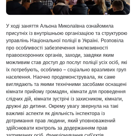
У ході заняття Альона Миколаївна ознайомила
присутніх із внутрішньою організацією та структурою
управлінь Національної поліції в Україні. Розповіла
про особливості забезпечення інклюзивності
правоохоронних органів, заходи, завдяки яким
можливим став доступ до послуг поліції усіх осіб, які
їх потребують, особливо – соціально вразливих груп
населення. Наочно продемонструвала, як саме
виглядають та якими технічними засобами оснащені
кімнати прийому громадян, кімнати для проведення
слідчих дій, кімнати зустрічі із захисником, кімнати,
дружні до дитини. Окрему увагу звернула на такі
важливі аспекти як діяльність інспектора із
дотримання прав людини, який уповноважений
здійснювати контроль за додержанням прав
затриманих осіб, функціонування суб′єктів