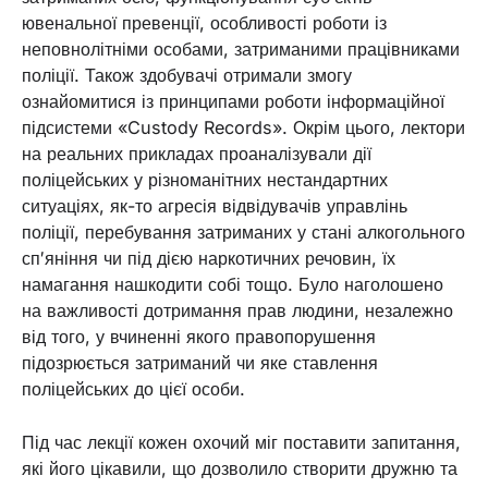
ювенальної превенції, особливості роботи із
неповнолітніми особами, затриманими працівниками
поліції. Також здобувачі отримали змогу
ознайомитися із принципами роботи інформаційної
підсистеми «Custody Records». Окрім цього, лектори
на реальних прикладах проаналізували дії
поліцейських у різноманітних нестандартних
ситуаціях, як-то агресія відвідувачів управлінь
поліції, перебування затриманих у стані алкогольного
сп′яніння чи під дією наркотичних речовин, їх
намагання нашкодити собі тощо. Було наголошено
на важливості дотримання прав людини, незалежно
від того, у вчиненні якого правопорушення
підозрюється затриманий чи яке ставлення
поліцейських до цієї особи.
Під час лекції кожен охочий міг поставити запитання,
які його цікавили, що дозволило створити дружню та