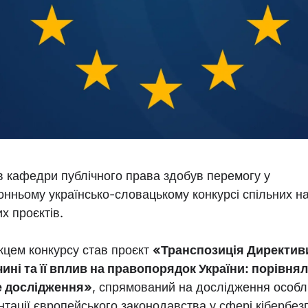
в кафедри публічного права здобув перемогу у
онньому українсько-словацькому конкурсі спільних н
х проєктів.
цем конкурсу став проєкт
«Транспозиція Директиви
ині та її вплив на правопорядок України: порівня
е дослідження»
, спрямований на дослідження особ
тації європейського законодавства у сфері кібербез