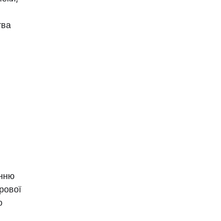
тва
енню
рової
о