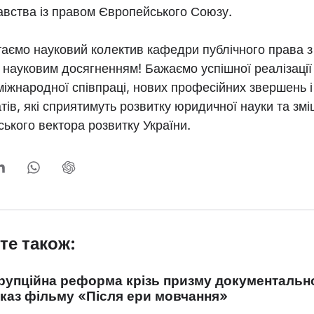
авства із правом Європейського Союзу.
таємо науковий колектив кафедри публічного права з
науковим досягненням! Бажаємо успішної реалізації 
міжнародної співпраці, нових професійних звершень 
тів, які сприятимуть розвитку юридичної науки та зм
ького вектора розвитку України.
те також:
рупційна реформа крізь призму документальн
оказ фільму «Після ери мовчання»