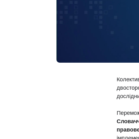
Колекти
двостор
дослідни
Перемож
Словачч
правов
імплемен