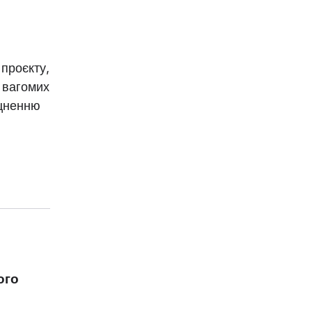
проєкту,
і вагомих
іцненню
ого