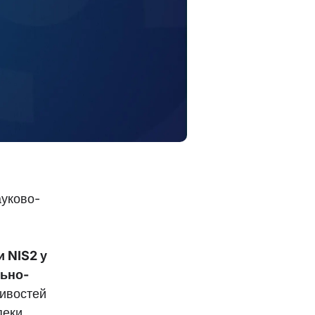
ауково-
 NIS2 у
льно-
ливостей
пеки,