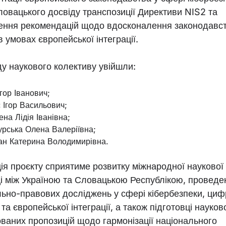
ловацького досвіду транспозиції Директиви NIS2 та
ення рекомендацій щодо вдосконалення законодавс
в умовах європейської інтеграції.
у наукового колективу увійшли:
Ігор Іванович;
 Ігор Васильович;
ена Лідія Іванівна;
урська Олена Валеріївна;
н Катерина Володимирівна.
ія проєкту сприятиме розвитку міжнародної наукової
ці між Україною та Словацькою Республікою, провед
льно-правових досліджень у сфері кібербезпеки, циф
і та європейської інтеграції, а також підготовці науков
ваних пропозицій щодо гармонізації національного