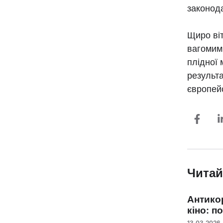
законод
Щиро ві
вагомим 
плідної 
результа
європейс
Читай
Антико
кіно: п
13.03.2026