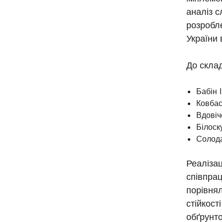
аналіз с
розробл
України 
До склад
Бабін 
Ковбас
Вдовіч
Білоск
Солода
Реалізац
співпра
порівня
стійкост
обґрунто