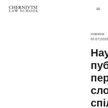
Перейти
до
вмісту
НОВИНИ
01.07.202
На
пуб
пер
сло
спі