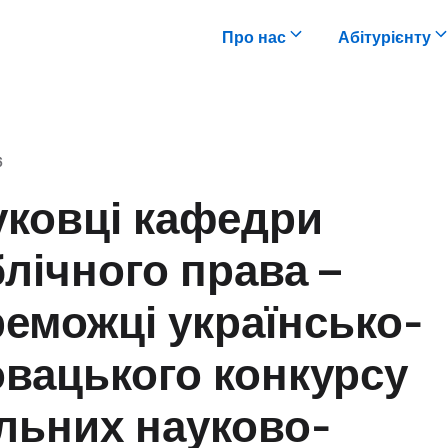
Про нас
Абітурієнту
6
уковці кафедри
лічного права –
еможці українсько-
вацького конкурсу
льних науково-