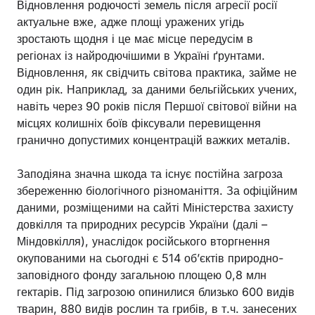
Відновлення родючості земель після агресії росії
актуальне вже, адже площі уражених угідь
зростають щодня і це має місце передусім в
регіонах із найродючішими в Україні ґрунтами.
Відновлення, як свідчить світова практика, займе не
один рік. Наприклад, за даними бельгійських учених,
навіть через 90 років після Першої світової війни на
місцях колишніх боїв фіксували перевищення
гранично допустимих концентрацій важких металів.
Заподіяна значна шкода та існує постійна загроза
збереженню біологічного різноманіття. За офіційним
даними, розміщеними на сайті Міністерства захисту
довкілля та природних ресурсів України (далі –
Міндовкілля), унаслідок російського вторгнення
окупованими на сьогодні є 514 об’єктів природно-
заповідного фонду загальною площею 0,8 млн
гектарів. Під загрозою опинилися близько 600 видів
тварин, 880 видів рослин та грибів, в т.ч. занесених