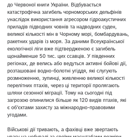
до Червоної книги України. Відбувається
катастрофічна загибель чорноморських дельфінів
унаслідок використання агресором гідроакустичних
приладів підводних човнів та надводних суден,
великої кількості мін в Чорному морі, бомбардувань,
ракетних ударів із моря. За даними Всеукраїнської
екологічної ліги вже підтвердженою є загибель
щонайменше 50 тис. цих ссавців. У південних
регіонах, де велись або ведуться активні бойові дії,
розташовані водно-болотні угіддя, які слугують
розмноженню, зупинці, живленню великої кількості
перелітних птахів, через ці території пролягають
шляхи сезонної міграції. Тому на сьогодні під
загрозою опинилися більше як 120 видів птахів, які
є об’єктами захисту за міжнародно-правовими
угодами.
Військові дії тривають, а фахівці вже звертають
увагу на небувалі за своїми масштабами розміри