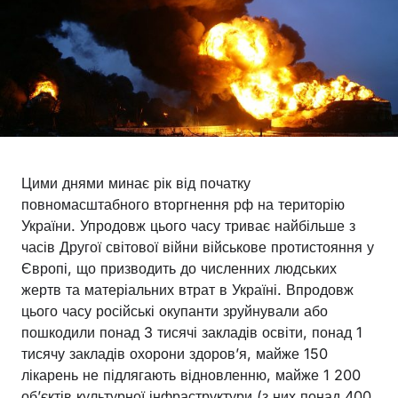
Цими днями минає рік від початку
повномасштабного вторгнення рф на територію
України. Упродовж цього часу триває найбільше з
часів Другої світової війни військове протистояння у
Європі, що призводить до численних людських
жертв та матеріальних втрат в Україні. Впродовж
цього часу російські окупанти зруйнували або
пошкодили понад 3 тисячі закладів освіти, понад 1
тисячу закладів охорони здоров’я, майже 150
лікарень не підлягають відновленню, майже 1 200
об’єктів культурної інфраструктури (з них понад 400