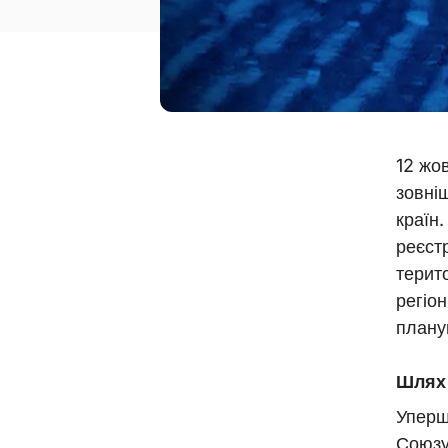
12 жо
зовні
країн
реєст
терито
регіон
плану
Шлях 
Уперш
Союзу