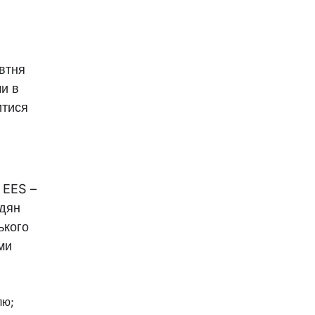
овтня
и в
итися
о EES –
адян
ького
ми
лю;