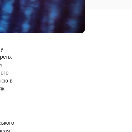
ну
ретіх
и
його
цією в
які
ського
ісля