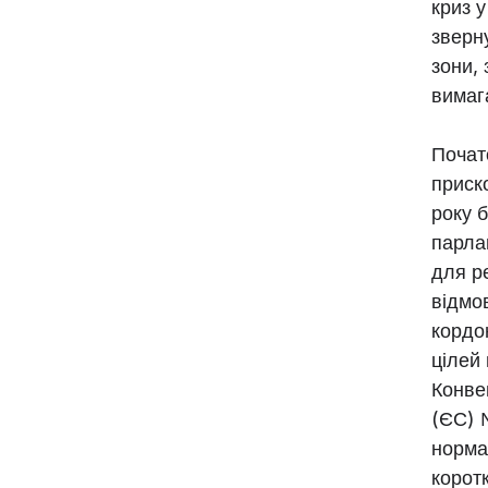
криз 
зверн
зони,
вимаг
Почат
приск
року 
парла
для ре
відмов
кордо
цілей
Конве
(ЄС) 
норма
корот