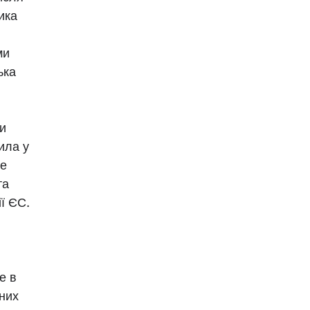
ика
ми
ька
и
ила у
це
та
ї ЄС.
е в
йних