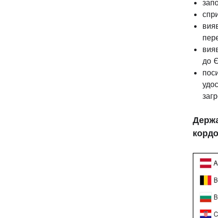
запо
спр
вияв
пер
вияв
до 
пос
удо
загр
Держа
кордо