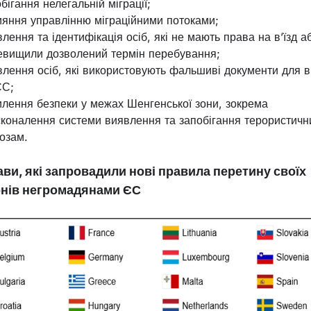
бігання нелегальній міграції;
ияння управлінню міграційними потоками;
лення та ідентифікація осіб, які не мають права на в’їзд а
евищили дозволений термін перебування;
лення осіб, які використовують фальшиві документи для в’
ЄС;
илення безпеки у межах Шенгенської зони, зокрема
сконалення системи виявлення та запобігання терористич
озам.
ви, які запровадили нові правила перетину своїх
нів негромадянами ЄС