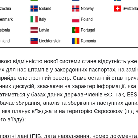
вою відмінністю нової системи стане відсутність уже
их для нас штампів у закордонних паспортах, на замі
прийде електронний реєстр. Саме останній став при
нних дискусій, зважаючи на характер інформації, яка
гатиметься у базах даних держав-членів ЄС. Так, EES
бачає збирання, аналіз та зберігання наступних дани
, яка планує в’їжджати на територію Євросоюзу (під 
о в’їзду):
спортні дані (ПІБ, дата народження, номер документа,