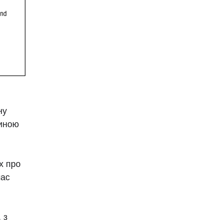
ну
чиною
х про
час
 з