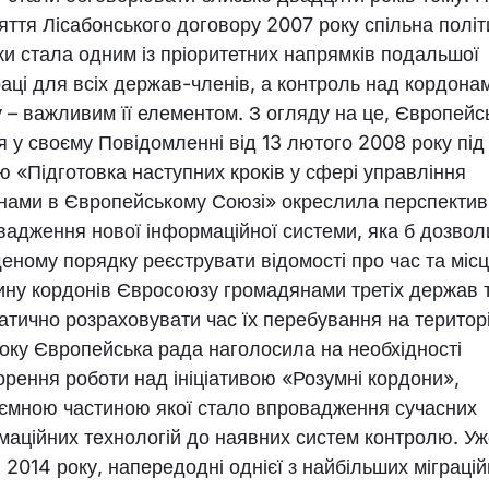
яття Лісабонського договору 2007 року спільна політ
ки стала одним із пріоритетних напрямків подальшої
раці для всіх держав-членів, а контроль над кордона
 – важливим її елементом. З огляду на це, Європейс
ія у своєму Повідомленні від 13 лютого 2008 року під
ю «Підготовка наступних кроків у сфері управління
нами в Європейському Союзі» окреслила перспектив
вадження нової інформаційної системи, яка б дозвол
еному порядку реєструвати відомості про час та міс
ину кордонів Євросоюзу громадянами третіх держав 
атично розраховувати час їх перебування на територі
року Європейська рада наголосила на необхідності
орення роботи над ініціативою «Розумні кордони»,
’ємною частиною якої стало впровадження сучасних
маційних технологій до наявних систем контролю. Уж
 2014 року, напередодні однієї з найбільших міграці