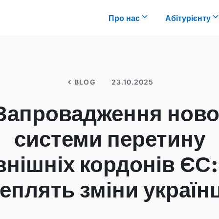
Про нас
Абітурієнту
BLOG
23.10.2025
Запровадження ново
системи перетину
внішніх кордонів ЄС:
еплять зміни україн