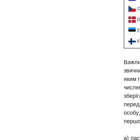
Важли
звичн
яким 
числе
збері
перед
особу
першог
а) па