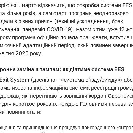
орію ЄС. Варто відзначити, що розробка системи EES
ла кілька років, а сам старт програми неодноразово
дали з різних причин (технічні ускладнення, брак
сування, пандемія COVID-19). Разом з тим, уже 12 ж
 року програма офіційно почала працювати, вступивш
місячний адаптаційний період, який повинен заверш
квітня 2026 року.
ронна заміна штампам: як діятиме система EES
Exit System (дослівно – «система в’їзду/виїзду») аб
томатизована інформаційна система реєстрації гром
х держав, які перетинають зовнішній кордон Європейс
 для короткострокових поїздок. Головними перевага
ми повинні стати:
ощення та пришвидшення процедур прикордонного контро