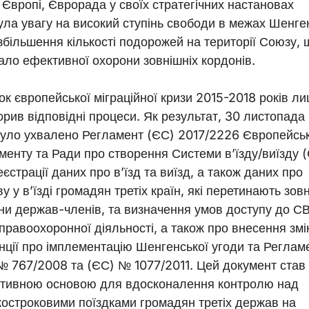
у Європі, Єврорада у своїх стратегічних настановах
ула увагу на високий ступінь свободи в межах Шенге
 збільшення кількості подорожей на території Союзу, 
ало ефективної охорони зовнішніх кордонів.
ок європейської міграційної кризи 2015-2018 років л
орив відповідні процеси. Як результат, 30 листопада
було ухвалено Регламент (ЄС) 2017/2226 Європейсь
менту та Ради про створення Системи в’їзду/виїзду 
єстрації даних про в’їзд та виїзд, а також даних про
у у в’їзді громадян третіх країн, які перетинають зов
ни держав-членів, та визначення умов доступу до С
 правоохоронної діяльності, а також про внесення змі
нції про імплементацію Шенгенської угоди та Реглам
№ 767/2008 та (ЄС) № 1077/2011. Цей документ став
тивною основою для вдосконалення контролю над
костроковими поїздками громадян третіх держав на