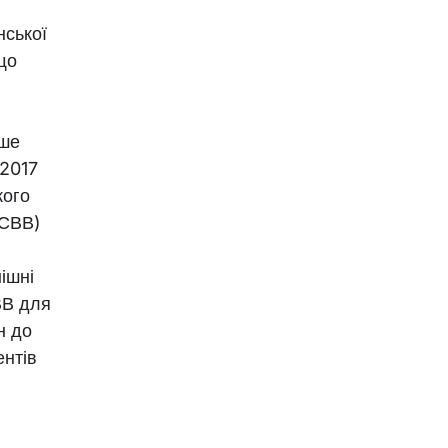
нської
що
ише
 2017
кого
(СВВ)
нішні
ВВ для
н до
ентів