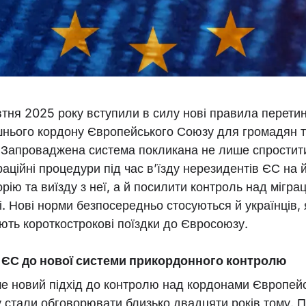
втня 2025 року вступили в силу нові правила перети
шнього кордону Європейського Союзу для громадян т
. Запроваджена система покликана не лише спростит
раційні процедури під час в’їзду нерезидентів ЄС на 
рію та виїзду з неї, а й посилити контроль над мігра
і. Нові норми безпосередньо стосуються й українців, 
ють короткострокові поїздки до Євросоюзу.
ЄС до нової системи прикордонного контролю
е новий підхід до контролю над кордонами Європей
 стали обговорювати близько двадцяти років тому. П