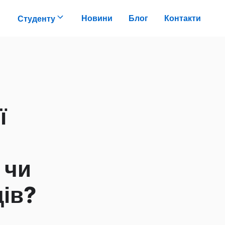
Новини
Блог
Контакти
Студенту
ї
 чи
ців?