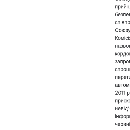
прийн
безпе
співп
Союзу
Коміс
назво
кордо
запро
спрощ
перет
автом
2011 
приск
невід
інфор
червні