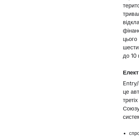
терит
трива
відкла
фінан
цього
шести
до 10 
Елект
Entry/
це ав
треті
Союзу
систе
спр