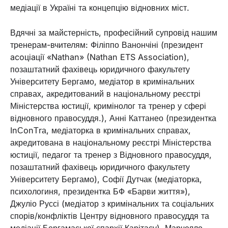
медіації в Україні та концепцію відновних міст.
Вдячні за майстерність, професійний супровід нашим
тренерам-вчителям: Філіппо Ванончіні (президент
acoціaцiї «Nathan» (Nathan ETS Association),
позаштатний фахівець юридичного факультету
Університету Бергамо, медіатор в кримінальних
справах, акредитований в національному реєстрі
Міністерства юстиції, кримінолог та тренер у сфері
відновного правосуддя.), Анні Каттанео (президентка
InСonТrа, медіаторка в кримінальних справах,
акредитована в національному реєстрі Міністерства
юстиції, педагог та тренер з Відновного правосуддя,
позаштатний фахівець юридичного факультету
Університету Бергамо), Софії Дутчак (медіаторка,
психологиня, президентка БФ «Барви життя»),
Джуліо Руссі (медіатор з кримінальних та соціальних
спорів/конфліктів Центру відновного правосуддя та
медіації Бергамаської єпархії Карітасу), Марчелло