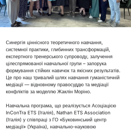
Синергія ціннісного теоретичного навчання,
системної практики, глибинних трансформацій,
експертного тренерського супроводу, залучення
цілеспрямованої навчальної групи – запорука
формування стійких навичок та якісних результатів.
Це про наш тривалий шлях навчання гуманістичній
медіації — відновному правосуддю та медіації
конфліктів за моделлю Жаклін Моріно.
Навчальна програма, що реалізується Асоціацією
InConTra ETS (Італія), Nathan ETS Association
(Італія) у співпраці з ГО «Буковинський центр
медіації» (Україна), навчально-науковою