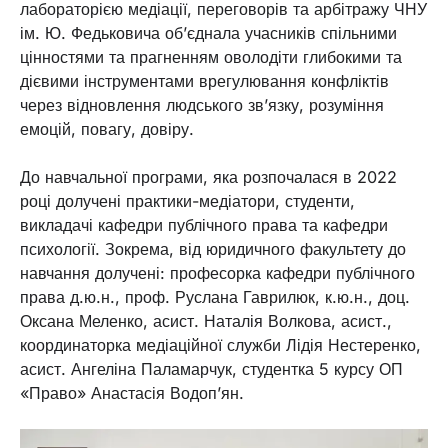
лабораторією медіації, переговорів та арбітражу ЧНУ
ім. Ю. Федьковича об’єднала учасників спільними
цінностями та прагненням оволодіти глибокими та
дієвими інструментами врегулювання конфліктів
через відновлення людського зв’язку, розуміння
емоцій, повагу, довіру.
До навчальної програми, яка розпочалася в 2022
році долучені практики-медіатори, студенти,
викладачі кафедри публічного права та кафедри
психології. Зокрема, від юридичного факультету до
навчання долучені: професорка кафедри публічного
права д.ю.н., проф. Руслана Гаврилюк, к.ю.н., доц.
Оксана Меленко, асист. Наталія Волкова, асист.,
координаторка медіаційної служби Лідія Нестеренко,
асист. Ангеліна Паламарчук, студентка 5 курсу ОП
«Право» Анастасія Водоп’ян.