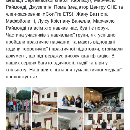
Раймонді, Джузеппіні Пома (медіатор Центру CHE та
член-засновник inConTra ETS), Жану Баттіста
Маффйолетті, Луісу Крістіану Ванелла, Марчелло
Раймонді та всім хто навчав нас, був і є поруч.
Частина учасників з навчальної групи, які успішно
пройшли практичне навчання та мають відповідні
години теоретичної і практичної підготовки, отримали
документ, що підтверджує високу кваліфікацію. В
наших серцях багато вдячності, надії та віри у
спільноту. Наш шлях пізнання гуманістичної медіації
продовжується.