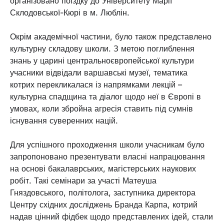
організовано поїздку до Університету Марії
Склодовської-Кюрі в м. Люблін.
Окрім академічної частини, було також представлено
культурну складову школи. З метою поглиблення
знань у царині центральноєвропейської культури
учасники відвідали варшавські музеї, тематика
котрих перекликалася із напрямками лекцій –
культурна спадщина та діалог щодо неї в Європі в
умовах, коли збройна агресія ставить під сумнів
існування суверенних націй.
Для успішного проходження школи учасникам було
запропоновано презентувати власні напрацювання
на основі бакалаврських, магістерських наукових
робіт. Такі семінари за участі Матеуша
Гняздовського, політолога, заступника директора
Центру східних досліджень Бранда Карпа, котрий
надав цінний фідбек щодо представлених ідей, стали