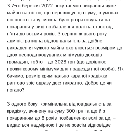
З 7-го березня 2022 року таємно викравши чуже
майно вартістю, що перевищує цю суму, в умовах
воєнного стану, можна було розраховувати на
покарання у виді позбавлення волі на строк від
п’яти до восьми років. З серпня ж цього року
адміністративна відповідальність за дрібне
викрадення чужого майна охоплюється розміром до
двох неоподатковуваних мінімумів доходів
громадян, тобто – до 3028 грн (що дорівнює
прожитковому мінімуму для працездатної особи). Як
бачимо, розмір кримінально караної крадіжки
раптово зріс одразу десятикратно. Добре це чи
погано?
З одного боку, кримінальна відповідальність за
крадіжку, вчинену на суму 300 грн та ще й з
покаранням до 8 років позбавлення волі за це, –
видається надмірною і це не зовсім відповідає