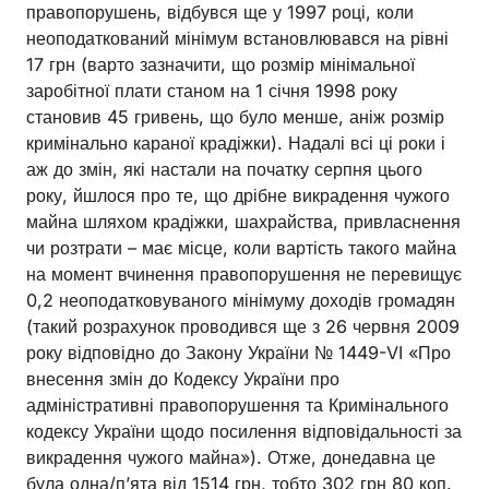
правопорушень, відбувся ще у 1997 році, коли
неоподаткований мінімум встановлювався на рівні
17 грн (варто зазначити, що розмір мінімальної
заробітної плати станом на 1 січня 1998 року
становив 45 гривень, що було менше, аніж розмір
кримінально караної крадіжки). Надалі всі ці роки і
аж до змін, які настали на початку серпня цього
року, йшлося про те, що дрібне викрадення чужого
майна шляхом крадіжки, шахрайства, привласнення
чи розтрати – має місце, коли вартість такого майна
на момент вчинення правопорушення не перевищує
0,2 неоподатковуваного мінімуму доходів громадян
(такий розрахунок проводився ще з 26 червня 2009
року відповідно до Закону України № 1449-VI «Про
внесення змін до Кодексу України про
адміністративні правопорушення та Кримінального
кодексу України щодо посилення відповідальності за
викрадення чужого майна»). Отже, донедавна це
була одна/п’ята від 1514 грн, тобто 302 грн 80 коп.