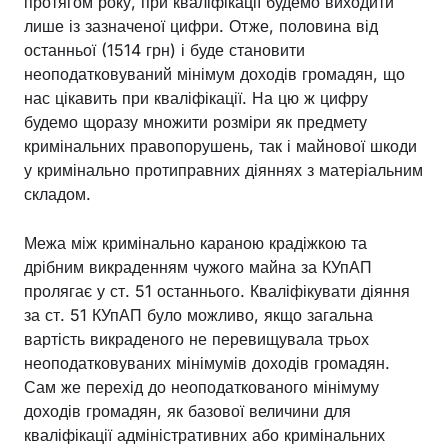
протягом року, при кваліфікації будемо виходити
лише із зазначеної цифри. Отже, половина від
останньої (1514 грн) і буде становити
неоподатковуваний мінімум доходів громадян, що
нас цікавить при кваліфікації. На цю ж цифру
будемо щоразу множити розміри як предмету
кримінальних правопорушень, так і майнової шкоди
у кримінально протиправних діяннях з матеріальним
складом.
Межа між кримінально караною крадіжкою та
дрібним викраденням чужого майна за КУпАП
пролягає у ст. 51 останнього. Кваліфікувати діяння
за ст. 51 КУпАП було можливо, якщо загальна
вартість викраденого не перевищувала трьох
неоподатковуваних мінімумів доходів громадян.
Сам же перехід до неоподаткованого мінімуму
доходів громадян, як базової величини для
кваліфікації адміністративних або кримінальних