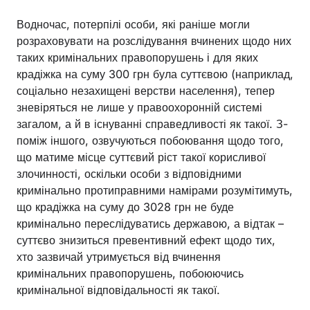
Водночас, потерпілі особи, які раніше могли
розраховувати на розслідування вчинених щодо них
таких кримінальних правопорушень і для яких
крадіжка на суму 300 грн була суттєвою (наприклад,
соціально незахищені верстви населення), тепер
зневіряться не лише у правоохоронній системі
загалом, а й в існуванні справедливості як такої. З-
поміж іншого, озвучуються побоювання щодо того,
що матиме місце суттєвий ріст такої корисливої
злочинності, оскільки особи з відповідними
кримінально протиправними намірами розумітимуть,
що крадіжка на суму до 3028 грн не буде
кримінально переслідуватись державою, а відтак –
суттєво знизиться превентивний ефект щодо тих,
хто зазвичай утримується від вчинення
кримінальних правопорушень, побоюючись
кримінальної відповідальності як такої.