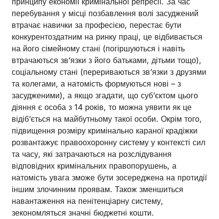
принципу економії кримінальної репресії. За час
перебування у місці позбавлення волі засуджений
втрачає навички за професією, перестає бути
конкурентоздатним на ринку праці, це відбивається
на його сімейному стані (погіршуються і навіть
втрачаються зв’язки з його батьками, дітьми тощо),
соціальному стані (перериваються зв’язки з друзями
та колегами, а натомість формуються нові – з
засудженими), а якщо згадати, що суб’єктом цього
діяння є особа з 14 років, то можна уявити як це
відіб’ється на майбутньому такої особи. Окрім того,
підвищення розміру кримінально караної крадіжки
розвантажує правоохоронну систему у контексті сил
та часу, які затрачаються на розслідування
відповідних кримінальних правопорушень, а
натомість увага зможе бути зосереджена на протидії
іншим злочинним проявам. Також зменшиться
навантаження на пенітенціарну систему,
зекономляться значні бюджетні кошти.