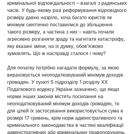
кримінальної відповідальності – взагалі з радянських
часів. У будь-якому разі реформування відповідного
розміру давно назріло, хоча багато юристів як
мінімум скептично поставилися до збільшення
такого розміру, а частина з них – навіть почали
агресивно розганяти зраду та нагнітати катастрофу,
яку вказані зміни, на їх думку, обов’язково
зумовлять. Що ж насправді сталося і чому?
Для початку потрібно нагадати формулу, за якою
вираховується неоподатковуваний мінімум доходів
громадян. У пункті 5 підрозділу 1 розділу XX
Податкового кодексу України зазначено, що якщо
норми інших законів містять посилання на
неоподатковуваний мінімум доходів громадян, то
для цілей їх застосування використовується сума в
розмірі 17 гривень, крім норм адміністративного та
кримінального законодавства в частині кваліфікації
адміністративних або кримінальних правопорушень,