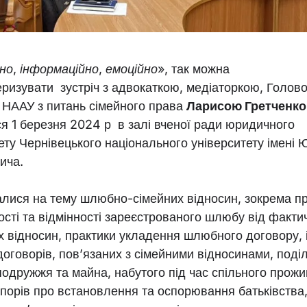
но, інформаційно, емоційно
», так можна
еризувати зустріч з адвокаткою, медіаторкою, Голов
у НААУ з питань сімейного права
Ларисою Гретченко
я 1 березня 2024 р в залі вченої ради юридичного
ту Чернівецького національного університету імені 
ича.
алися на тему шлюбно-сімейних відносин, зокрема п
сті та відмінності зареєстрованого шлюбу від факти
 відносин, практики укладення шлюбного договору, 
договорів, пов’язаних з сімейними відносинами, поді
подружжя та майна, набутого під час спільного прож
спорів про встановлення та оспорювання батьківства