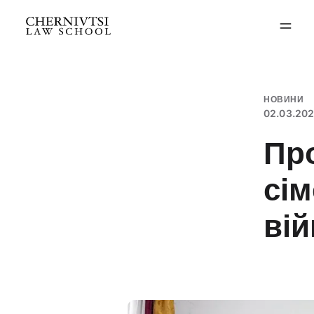
Перейти
до
вмісту
НОВИНИ
02.03.20
Пр
сім
вій