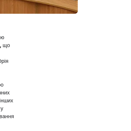
ою
,
що
Юрія
ро
чних
інших
лу
ивання
,