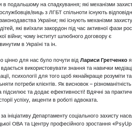
 в подальшому на спадкування; які механізми захис
ослужбовців/виць з ЛГБТ спільноти існують відповід
законодавства України; які існують механізми захист
 дітей, які виїхали закордон під час активної фази рос
кої війни; чому інститут шлюбного договору є
инутим в Україні та ін.
о цінно для нас було почути від
Лариси Гретченко
я
 вдається використовувати знання та навички медіаці
ації, психології для того щоб якнайкраще розуміти та
няти потреби клієнтів. Як висновок – різноманітність
 підсилює та додає ефективності! Вдячні за практич
історії успіху, акценти в роботі адвоката.
за ініціативу Департаменту соціального захисту нас
цької ОВА та Центру професійного зростання «PsyUp