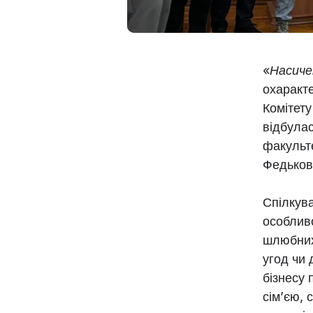
«
Насиче
охаракт
Комітет
відбулас
факульте
Федьков
Спілкув
особливо
шлюбних
угод чи 
бізнесу 
сім’єю, 