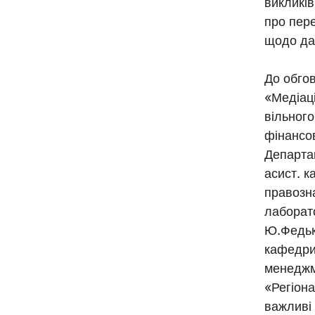
викликів
про пере
щодо да
До обго
«Медіаці
вільного
фінансо
Департа
асист. 
правозн
лаборато
Ю.Федь
кафедри 
менеджм
«Регіон
важливі 