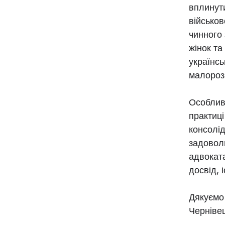
вплинути
військов
чинного 
жінок та
українсь
малорозв
Особлив
практиці
консолід
задоволь
адвоката
досвід, 
Дякуємо 
Черніве