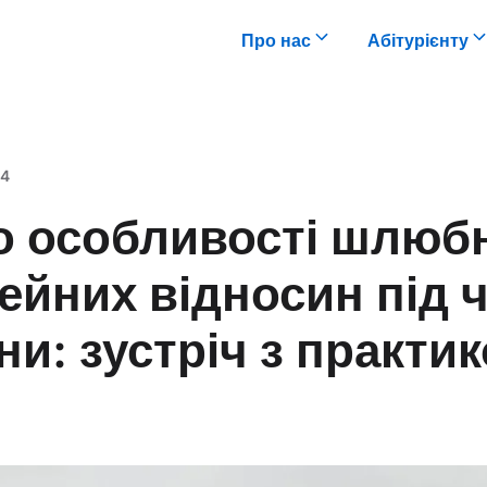
Про нас
Абітурієнту
24
о особливості шлюб
ейних відносин під 
ни: зустріч з практи