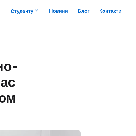
Новини
Блог
Контакти
Студенту
но-
час
ком