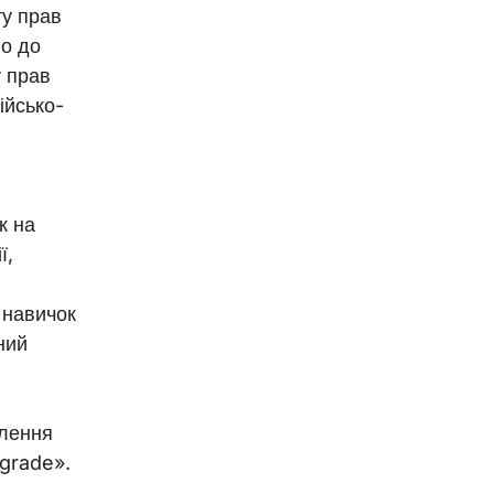
ту прав
но до
у прав
ійсько-
к на
ї,
 навичок
ний
елення
grade».