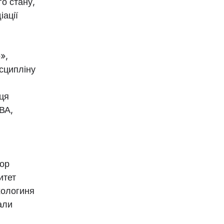
го стану,
іації
»,
исципліну
иця
ВА,
сор
итет
хологиня
али