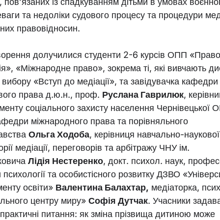
, пов’язаних із спадкуванням дітьми в умовах воєнно
ваги та недоліки судового процесу та процедури мед
них правовідносин.
ворення долучилися студенти 2-6 курсів ОПП «Право
я», «Міжнародне право», зокрема ті, які вивчають д
 вибору «Вступ до медіації», та завідувачка кафедри
вого права д.ю.н., проф.
Руслана Гаврилюк
, керівн
менту соціального захисту населення Чернівецької О
кафедри міжнародного права та порівняльного
авства
Ольга Ходоба
, керівниця навчально-наукової
рії медіації, переговорів та арбітражу ЧНУ ім.
ковича
Лідія Нестеренко
, докт. психол. наук, профе
психології та особистісного розвитку ДЗВО «Універс
енту освіти»
Валентина Балахтар,
медіаторка, пси
ального центру миру»
Софія Дутчак
. Учасники задав
практичні питання: як зміна прізвища дитиною може