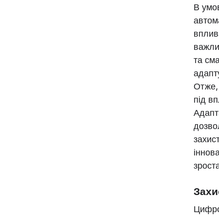
В умо
автом
вплив
важли
та см
адапт
Отже,
під вп
Адапт
дозво
захист
іннов
зроста
Захи
Цифро