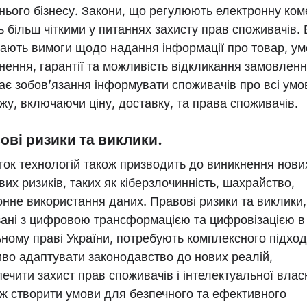
нього бізнесу. Закони, що регулюють електронну ком
ь більш чіткими у питаннях захисту прав споживачів.
ають вимоги щодо надання інформації про товар, у
нення, гарантії та можливість відкликання замовленн
ає зобов’язання інформувати споживачів про всі умо
жу, включаючи ціну, доставку, та права споживачів.
ові ризики та виклики.
ток технологій також призводить до виникнення нови
их ризиків, таких як кіберзлочинність, шахрайство,
онне використання даних. Правові ризики та виклики,
зані з цифровою трансформацією та цифровізацією в
ьному праві України, потребують комплексного підход
во адаптувати законодавство до нових реалій,
ечити захист прав споживачів і інтелектуальної власн
ож створити умови для безпечного та ефективного