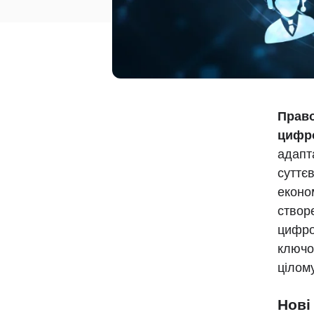
Право
цифро
адапт
суттє
економ
створ
цифров
ключо
цілом
Нові 