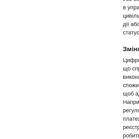
в упра
цивіл
дії аб
статус
Змін
Цифро
що сп
викон
спожи
щоб а
Напри
регул
плате
реєст
робит