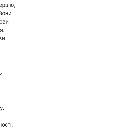
ерцію,
 Вони
мови
я.
ви
х
у.
ості,