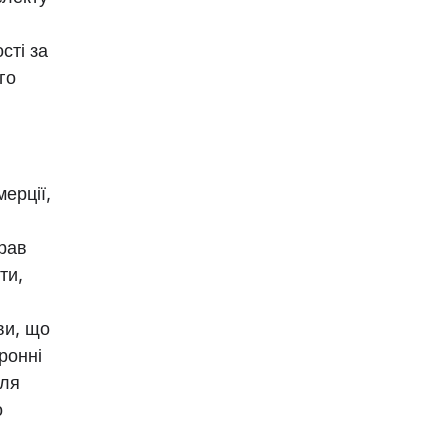
сті за
го
ерції,
прав
ти,
ви, що
ронні
для
о