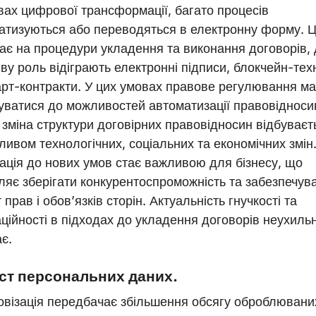
вах цифрової трансформації, багато процесів
атизуються або переводяться в електронну форму. 
ає на процедури укладення та виконання договорів, 
ву роль відіграють електронні підписи, блокчейн-техн
арт-контракти. У цих умовах правове регулювання ма
уватися до можливостей автоматизації правовідноси
 зміна структури договірних правовідносин відбуваєт
ливом технологічних, соціальних та економічних змін
ація до нових умов стає важливою для бізнесу, що
ляє зберігати конкурентоспроможність та забезпечув
 прав і обов’язків сторін. Актуальність гнучкості та
аційності в підходах до укладення договорів неухиль
є.
ст персональних даних.
візація передбачає збільшення обсягу оброблювани