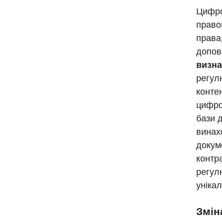
Цифро
право
права
допов
визна
регул
контен
цифро
бази д
винах
докум
контра
регул
унікал
Змін