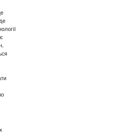
Це
де
ології
є
н.
ься
.
ати
но
х