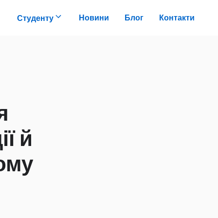
Новини
Блог
Контакти
Студенту
я
ї й
ому