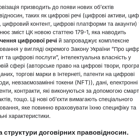
візація призводить до появи нових об’єктів
відносин, таких як цифрові речі (цифрові активи, циф
, цифровий контент, цифрові платформи та акаунти) 
нює зміст ЦК новою статтею 179-1, яка наводить
чення цифрової речі
й запроваджує комплексне
ювання у вигляді окремого Закону України “Про циф
т та цифрові послуги”, інтелектуальна власність у
вій сфері (авторське право на цифрові твори, прогр
аних, торгові марки в Інтернеті, патенти на цифрові
оди, невзаємозамінні токени (NFT)), дані, електронні
енти, контракти, які виконуються за допомогою смарт
ктів, тощо. Ці нові об’єкти вимагають спеціального
ювання, яке повинно враховувати їхню специфіку та
ьні характеристики.
а структури договірних правовідносин.