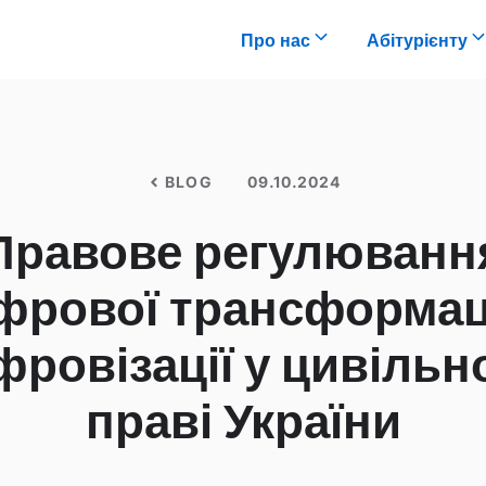
Про нас
Абітурієнту
BLOG
09.10.2024
Правове регулюванн
фрової трансформаці
фровізації у цивільн
праві України