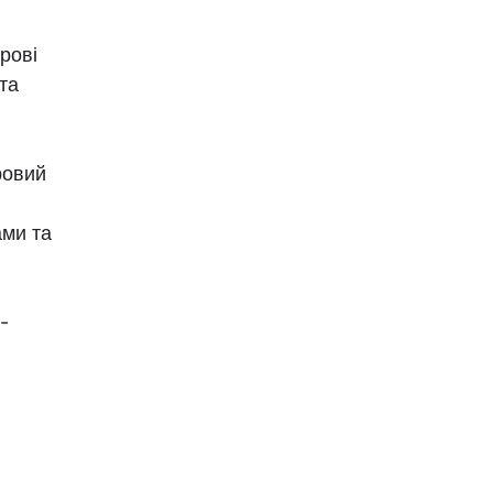
рові
та
ровий
ами та
-