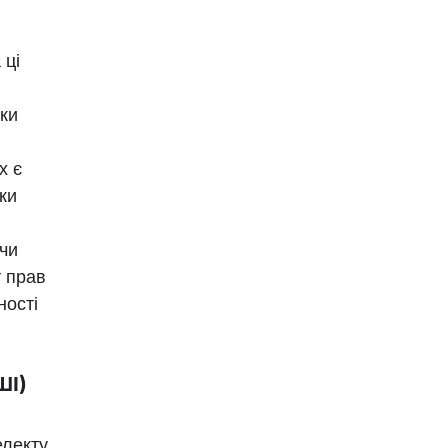
 ці
бки
х є
ки
 чи
 прав
ності
ШІ)
електу