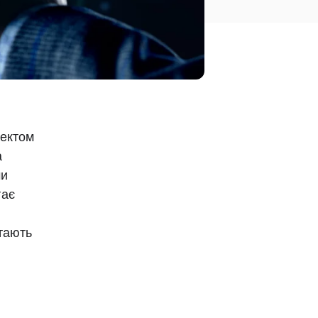
ектом
а
чи
гає
стають
в