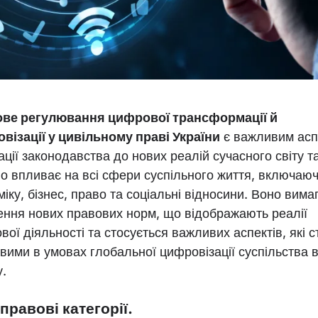
ве регулювання цифрової трансформації й
візації у цивільному праві України
є важливим асп
ації законодавства до нових реалій сучасного світу т
во впливає на всі сфери суспільного життя, включаю
іку, бізнес, право та соціальні відносини. Воно вима
ення нових правових норм, що відображають реалії
ої діяльності та стосується важливих аспектів, які 
вими в умовах глобальної цифровізації суспільства 
у.
правові категорії.