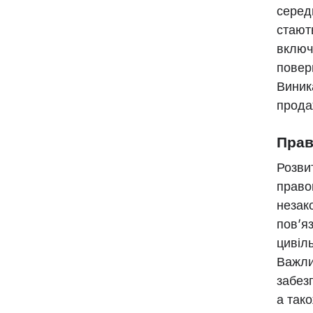
серед
стают
включ
повер
Виник
прода
Прав
Розви
правов
незак
пов’я
цивіл
Важли
забезп
а так