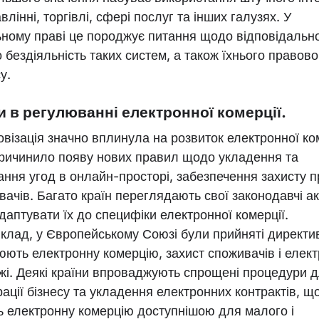
влінні, торгівлі, сфері послуг та інших галузях. У
ьному праві це породжує питання щодо відповідально
о бездіяльність таких систем, а також їхнього правово
у.
и в регулюванні електронної комерції.
візація значно вплинула на розвиток електронної ком
ричинило появу нових правил щодо укладення та
ання угод в онлайн-просторі, забезпечення захисту 
вачів. Багато країн переглядають свої законодавчі ак
даптувати їх до специфіки електронної комерції.
клад, у Європейському Союзі були прийняті директи
юють електронну комерцію, захист споживачів і елект
жі. Деякі країни впроваджують спрощені процедури 
рації бізнесу та укладення електронних контрактів, щ
ь електронну комерцію доступнішою для малого і