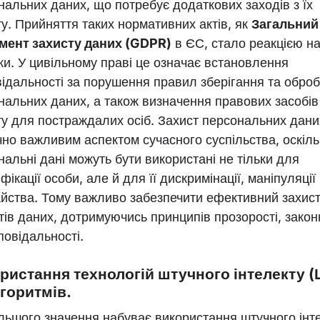
нальних даних, що потребує додаткових заходів з їх
ту. Прийняття таких нормативних актів, як
Загальний
мент захисту даних (GDPR)
в ЄС, стало реакцією на
ки. У цивільному праві це означає встановлення
відальності за порушення правил зберігання та обро
нальних даних, а також визначення правових засобів
ту для постраждалих осіб. Захист персональних дани
чно важливим аспектом сучасного суспільства, оскіль
нальні дані можуть бути використані не тільки для
фікації особи, але й для її дискримінації, маніпуляції
йства. Тому важливо забезпечити ефективний захист
ктів даних, дотримуючись принципів прозорості, закон
повідальності.
ристання технологій штучного інтелекту (
лгоритмів.
ільшого значення набуває використання штучного інт