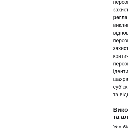
персо
захис
регла
викли
відпо
персо
захис
крити
персо
іденти
шахра
суб’є
та від
Вико
та а
Усе б