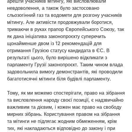
арешти учасників мітингу, які висловлювали
невдоволення, а також було застосовано
сльозогінний газ та водомети для розгону учасників
мітингу. Але активісти продовжували боротися,
тримаючи в руках прапор Європейського Союзу, так
як дана ініціатива законопроєкту суперечить
щонайменше двом із 12 рекомендацій для
отримання Грузією статусу кандидата в ЄС. В
результаті цього, було вирішено відкликати з
парламенту Грузії законопроєкт. Таким чином влада
задовольнила вимогу демонстрантів, які проводили
багатотисячні мітинги біля будівлі парламенту.
Тому, як ми можемо спостерігати, право на зібрання
та висловлення народу своєї позиції, є надзвичайно
важливим та дієвим, і кожен має право на свободу
мирних зібрань. Користування правом на зібрання
та мітинги не підлягає жодним обмеженням, крім
тих, які накладаються відповідно до закону і при