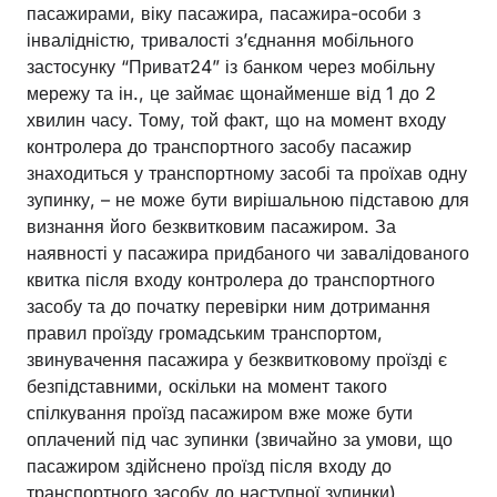
пасажирами, віку пасажира, пасажира-особи з
інвалідністю, тривалості з’єднання мобільного
застосунку “Приват24” із банком через мобільну
мережу та ін., це займає щонайменше від 1 до 2
хвилин часу. Тому, той факт, що на момент входу
контролера до транспортного засобу пасажир
знаходиться у транспортному засобі та проїхав одну
зупинку, – не може бути вирішальною підставою для
визнання його безквитковим пасажиром. За
наявності у пасажира придбаного чи завалідованого
квитка після входу контролера до транспортного
засобу та до початку перевірки ним дотримання
правил проїзду громадським транспортом,
звинувачення пасажира у безквитковому проїзді є
безпідставними, оскільки на момент такого
спілкування проїзд пасажиром вже може бути
оплачений під час зупинки (звичайно за умови, що
пасажиром здійснено проїзд після входу до
транспортного засобу до наступної зупинки).