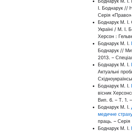
Боднарук М. І.
І. Боднарук // 
Серія «Право». 
Боднарук М. І.
Україні / М. І.
Херсон : Гельве
Боднарук М. І.
Боднарук // Ми
2013. – Спеціа
Боднарук М. І.
Актуальні пробл
Східноукраїнсь
Боднарук М. І.
вісник Херсонс
Вип. 6. – Т. 1. 
Боднарук М. І.
медичне страх
праць. – Серія 
Боднарук М. І.