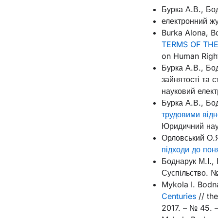
Бурка А.В., Бо
електронний жу
Burka Alona, 
TERMS OF THE
on Human Right
Бурка А.В., Бо
зайнятості та
науковий елект
Бурка А.В., Бо
трудовими відн
Юридичний нау
Орловський О.Я
підходи до поня
Боднарук М.І., 
Суспільство. №
Mykola I. Bodn
Centuries
// th
2017. – № 45. –