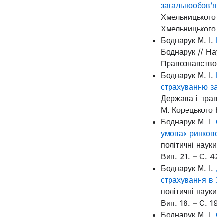
загальнообов’
Хмельницького 
Хмельницького 
Боднарук М. І.
Боднарук // Нау
Правознавство. 
Боднарук М. І.
страхуванню за
Держава і право
М. Корецького 
Боднарук М. І.
умовах ринково
політичні науки
Вип. 21. – С. 
Боднарук М. І.
страхування в 
політичні науки
Вип. 18. – С. 1
Боднарук М. І.