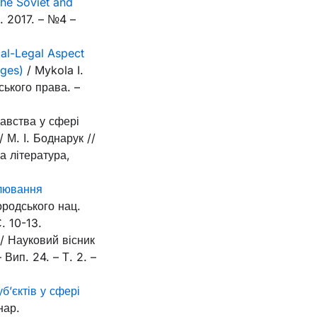
the Soviet and
. 2017. – №4 –
cal-Legal Aspect
Ages)
/ Mykola I.
ського права. –
давства у сфері
М. І. Боднарук //
а література,
улювання
ородського нац.
. 10-13.
// Науковий вісник
Вип. 24. – Т. 2. –
б’єктів у сфері
нар.