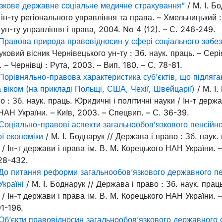
язкове державне соціальне медичне страхування”
/ М. І. Бо
ін-ту регіонального управління та права. – Хмельницький 
ун-ту управління і права, 2004. No 4 (12). – С. 246-249.
Правова природа правовідносин у сфері соціального забе
ковий вісник Чернівецького ун-ту : Зб. наук. праць. – Сері
– Чернівці : Рута, 2003. – Вип. 180. – С. 78-81.
Порівняльно-правова характеристика суб’єктів, що підляг
 віком (на прикладі Польщі, США, Чехії, Швейцарії)
/ М. І.
 : Зб. наук. праць. Юридичні і політичні науки / Ін-т держа
НАН України. – Київ, 2003. – Спецвип. – С. 36-39.
Соціально-правові аспекти загальнообов’язкового пенсійн
ї економіки
/ М. І. Боднарук // Держава і право : Зб. наук.
 / Ін-т держави і права ім. В. М. Корецького НАН України. –
428-432.
До питання реформи загальнообов’язкового державного пе
Україні
/ М. І. Боднарук // Держава і право : Зб. наук. прац
 / Ін-т держави і права ім. В. М. Корецького НАН України. –
91-196.
Об’єкти правовідносин загальнообов’язкового державного 