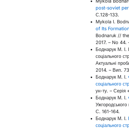
Mykola Bodnar
post-soviet peri
С.128-133.
Mykola I. Bodn
of Its Formatio
Bodnaruk // th
2017. – No 44. 
Боднарук М. І.
соціального ст
Актуальні проб
2014. – Вип. 73
Боднарук М. І.
соціального ст
ун-ту. – Серія 
Боднарук М. І.
Ужгородського н
С. 161-164.
Боднарук М. І.
соціального ст