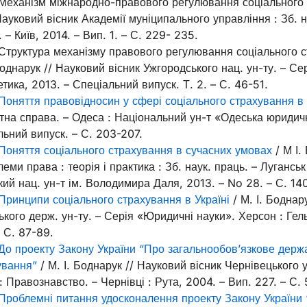
 Механізм міжнародно-правового регулювання соціального 
Науковий вісник Академії муніципального управління : Зб. н
– Київ, 2014. – Вип. 1. – С. 229- 235.
 Структура механізму правового регулювання соціального 
 Боднарук // Науковий вісник Ужгородського нац. ун-ту. – Се
тика, 2013. – Спеціальний випуск. Т. 2. – С. 46-51.
Поняття правовідносин у сфері соціального страхування в 
тна справа. – Одеса : Національний ун-т «Одеська юридич
льний випуск. – С. 203-207.
Поняття соціального страхування в сучасних умовах
/ М І.
еми права : теорія і практика : Зб. наук. праць. – Луганськ
кий нац. ун-т ім. Володимира Даля, 2013. – No 28. – С. 14
Принципи соціального страхування в Україні
/ М. І. Боднар
ького держ. ун-ту. – Серія «Юридичні науки». Херсон : Гель
– С. 87-89.
До проекту Закону України “Про загальнообов’язкове держ
ування”
/ М. І. Боднарук // Науковий вісник Чернівецького у
: Правознавство. – Чернівці : Рута, 2004. – Вип. 227. – С. 
Проблемні питання удосконалення проекту Закону України