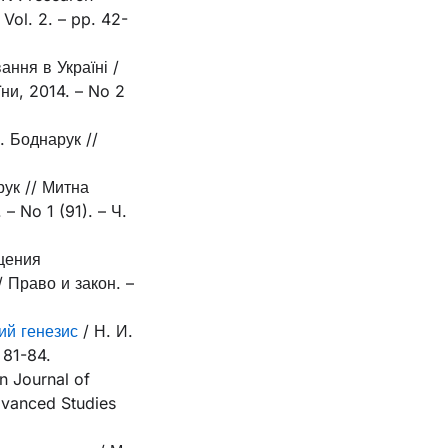
Vol. 2. – pp. 42-
ання в Україні /
ни, 2014. – No 2
І. Боднарук //
рук // Митна
– No 1 (91). – Ч.
ащения
 Право и закон. –
ий генезис
/ Н. И.
 81-84.
an Journal of
dvanced Studies