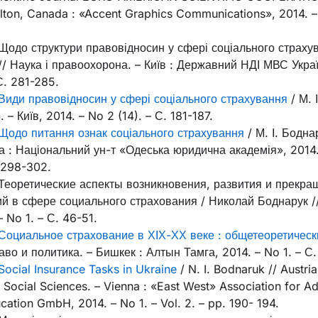
ilton, Canada : «Accent Graphics Communications», 2014. – 
 Щодо структури правовідносин у сфері соціального страхув
 // Наука і правоохорона. – Київ : Державний НДІ МВС Украї
 С. 281-285.
Види правовідносин у сфері соціального страхування
/ М. 
 – Київ, 2014. – No 2 (14). – С. 181-187.
Щодо питання ознак соціального страхування
/ М. І. Бодна
а : Національний ун-т «Одеська юридична академія», 2014. 
. 298-302.
 Теоретические аспекты возникновения, развития и прекр
 в сфере социального страхования / Николай Боднарук //
 No 1. – С. 46-51.
Социальное страхование в ХІХ-ХХ веке : общетеоретическ
аво и политика. – Бишкек : Алтын Тамга, 2014. – No 1. – С.
Social Insurance Tasks in Ukraine
/ N. I. Bodnaruk // Austri
 Social Sciences. – Vienna : «East West» Association for A
ation GmbH, 2014. – No 1. – Vol. 2. – pp. 190- 194.