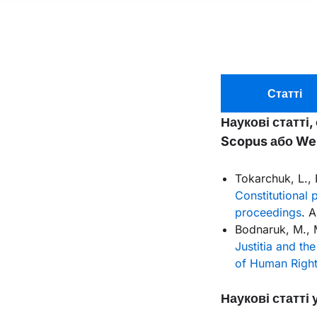
Статті
Наукові статті
Scopus або Web
Tokarchuk, L., 
Constitutional p
proceedings
. 
Bodnaruk, M., 
Justitia and th
of Human Righ
Наукові статті