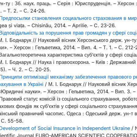
н-ту : Зб. наук. праць. – Серія : Юриспруденція. – Херсон 
. – Т. 2. – С. 24-26.
Предпосылки становления социального страхования в мир
ea și viața. – Chisinău, 2014. – Aprilie. – C. 23-26.
Відповідальність за порушення прав громадян у сфері соц
М. І. Боднарук // Науковий вісник Херсонського держ. ун-ту
». – Херсон : Гельветика, 2014. – Вип. 4. – Т. 1. – С. 212-
 Загальнотеоретична характеристика суб’єктів у сфері соціа
М. І. Боднарук // Наука і правоохорона. – Київ : Державни
5). – Ч. 2. – С. 20-25.
Принципи оптимізації механізму забезпечення правового 
рахування в Україні
/ М. І. Боднарук // Науковий вісник Хе
«Юридичні науки». – Херсон : Гельветика, 2014. – Вип. 3. – Т
 Правовий статус комісій із соціального страхування, робот
ахових фондів як суб’єктів у сфері соціального страхування
аїнський правничий часопис. Одеса : Одеський держ. ун-т в
 С. 55-58.
Development of Social Insurance in Independent Ukraine
/ N
Scientific Journal EURO-AMERICAN SCIENTIFIC COOPERATIO