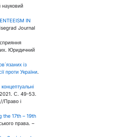
 науковий
ENTEEISM IN
isegrad Journal
 сприяння
них. Юридичний
в´язаних із
ії проти України
.
 концептуальні
2021. С. 49-53.
//Право і
 the 17th – 19th
ського права. –