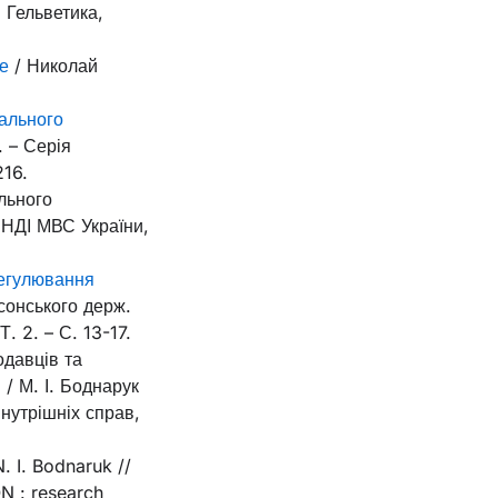
: Гельветика,
е
/ Николай
іального
. – Серія
216.
льного
й НДІ МВС України,
регулювання
рсонського держ.
. 2. – С. 13-17.
одавців та
 / М. І. Боднарук
нутрішніх справ,
. I. Bodnaruk //
N : research