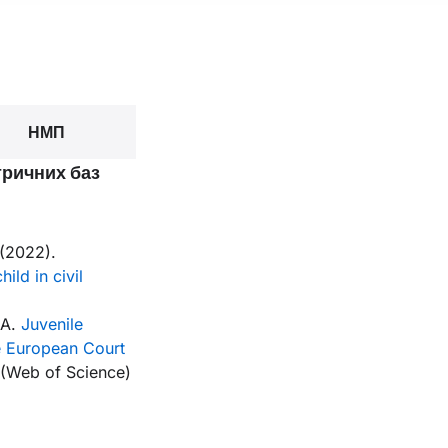
НМП
тричних баз
 (2022).
ild in civil
 A.
Juvenile
the European Court
. (Web of Science)