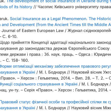
uk.
The development of social insurance in Ukraine during 
ods of its history
// Часопис Київського університету права
aruk.
Social Insurance as a Legal Phenomenon. The Histori
n and Development (from the Ancient Times till the Middle 
e Journal of Eastern European Law / Журнал східноєвропей
– С. 6-10.
 Щодо прийняття Концепції адаптації національного законо
рахування до законодавства держав Європейського Союзу / 
леми держави і права : Зб. наук. праць. – Одеса : Юридичн
. – С. 158- 160.
Форми оптимізації механізму забезпечення правового рег
рахування в Україні
/ М. І. Боднарук // Науковий вісник Ужг
«Право». – Херсон : Гельветика, 2014. – Вип. 28. – Т. 2. – С
Функції соціального страхування в Україні
/ М. І. Боднарук 
ац. ун-ту. – Серія «Право». – Херсон : Гельветика, 2014. – 
Правовий статус фізичної особи та професійної спілки як су
рахування в Україні
/ М. І. Боднарук // Науковий вісник Між