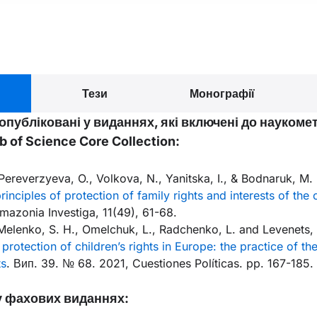
Тези
Монографії
, опубліковані у виданнях, які включені до наукоме
 of Science Core Collection:
Pereverzyeva, O., Volkova, N., Yanitska, I., & Bodnaruk, M.
rinciples of protection of family rights and interests of the ch
Amazonia Investiga, 11(49), 61-68.
Melenko, S. H., Omelchuk, L., Radchenko, L. and Levenets,
e protection of children’s rights in Europe: the practice of 
ts
. Вип. 39. № 68. 2021, Cuestiones Políticas. pp. 167-185
 у фахових виданнях: