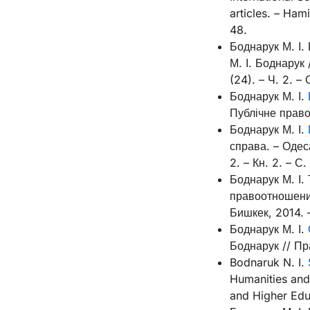
articles. – Ham
48.
Боднарук М. І.
М. І. Боднарук
(24). – Ч. 2. –
Боднарук М. І.
Публічне право.
Боднарук М. І.
справа. – Одес
2. – Кн. 2. – С
Боднарук М. І.
правоотношений
Бишкек, 2014. –
Боднарук М. І.
Боднарук // Пр
Bodnaruk N. I.
Humanities and
and Higher Educ