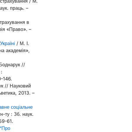
страхування / М.
аук. праць. –
страхування в
рія «Право». –
Україні
/ М. І.
на академія»,
 Боднарук //
 :
0-146.
ук // Науковий
ветика, 2013. –
авне соціальне
н-ту : Зб. наук.
59-61.
 “Про