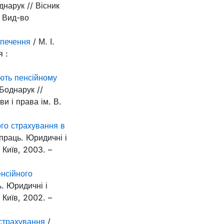
днарук // Вісник
: Вид-во
зпечення
/ М. І.
я :
ають пенсійному
 Боднарук //
ви і права ім. В.
ого страхування в
 праць. Юридичні і
 Київ, 2003. –
нсійного
ь. Юридичні і
 Київ, 2002. –
страхування
/