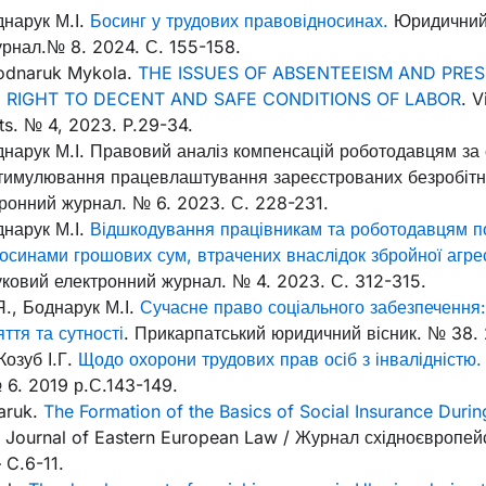
днарук М.І.
Босинг у трудових правовідносинах.
Юридичний
рнал.№ 8. 2024. С. 155-158.
Bodnaruk Mykola.
THE ISSUES OF ABSENTEEISM AND PRES
 RIGHT TO DECENT AND SAFE CONDITIONS OF LABOR
. V
s. № 4, 2023. P.29-34.
днарук М.І. Правовий аналіз компенсацій роботодавцям за
 стимулювання працевлаштування зареєстрованих безробіт
ронний журнал. № 6. 2023. С. 228-231.
днарук М.І.
Відшкодування працівникам та роботодавцям по
осинами грошових сум, втрачених внаслідок збройної агрес
ковий електронний журнал. № 4. 2023. С. 312-315.
., Боднарук М.І.
Сучасне право соціального забезпечення:
ття та сутності
. Прикарпатський юридичний вісник. № 38. 
Козуб І.Г.
Щодо охорони трудових прав осіб з інвалідністю.
 6. 2019 р.С.143-149.
aruk.
The Formation of the Basics of Social Insurance During
e Journal of Eastern European Law / Журнал східноєвропей
 C.6-11.