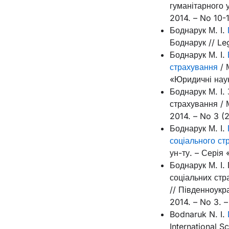
гуманітарного у
2014. – No 10-1
Боднарук М. І.
Боднарук // Leg
Боднарук М. І.
страхування
/ 
«Юридичні науки
Боднарук М. І.
страхування / 
2014. – No 3 (2
Боднарук М. І.
соціального ст
ун-ту. – Серія 
Боднарук М. І.
соціальних стр
// Південноукр
2014. – No 3. –
Bodnaruk N. I.
International 