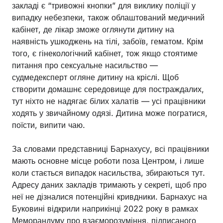
закладі є “тривожні кнопки” для виклику поліції у
випадку небезпеки, також облаштований медичний
кабінет, де лікар зможе оглянути дитину на
наявність ушкоджень на тілі, забоїв, гематом. Крім
того, є гінекологічний кабінет, тож якщо стоятиме
питання про сексуальне насильство —
судмедексперт огляне дитину на кріслі. Щоб
створити домашнє середовище для постраждалих,
тут ніхто не надягає білих халатів — усі працівники
ходять у звичайному одязі. Дитина може погратися,
поїсти, випити чаю.
За словами представниці Барнахусу, всі працівники
мають основне місце роботи поза Центром, і лише
коли стається випадок насильства, збираються тут.
Адресу даних закладів тримають у секреті, щоб про
неї не дізналися потенційні кривдники. Барнахус на
Буковині відкрили наприкінці 2022 року в рамках
Меморандуму про взаєморозуміння, підписаного