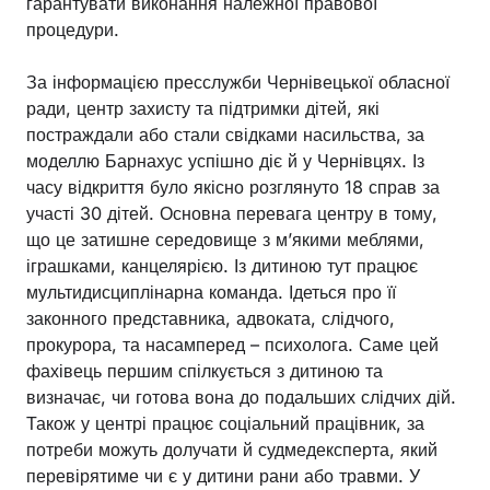
гарантувати виконання належної правової
процедури.
За інформацією пресслужби Чернівецької обласної
ради, центр захисту та підтримки дітей, які
постраждали або стали свідками насильства, за
моделлю Барнахус успішно діє й у Чернівцях. Із
часу відкриття було якісно розглянуто 18 справ за
участі 30 дітей. Основна перевага центру в тому,
що це затишне середовище з м’якими меблями,
іграшками, канцелярією. Із дитиною тут працює
мультидисциплінарна команда. Ідеться про її
законного представника, адвоката, слідчого,
прокурора, та насамперед – психолога. Саме цей
фахівець першим спілкується з дитиною та
визначає, чи готова вона до подальших слідчих дій.
Також у центрі працює соціальний працівник, за
потреби можуть долучати й судмедексперта, який
перевірятиме чи є у дитини рани або травми. У