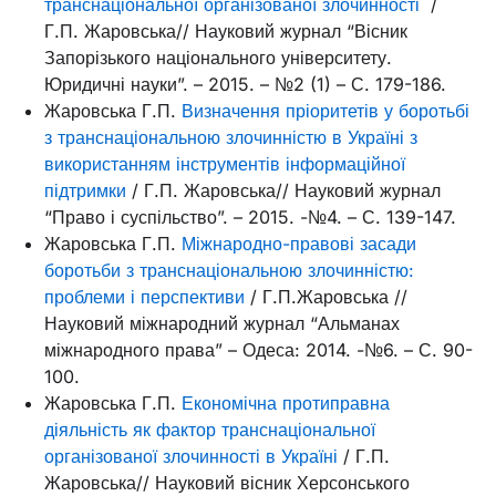
транснаціональної організованої злочинності
/
Г.П. Жаровська// Науковий журнал “Вісник
Запорізького національного університету.
Юридичні науки”. – 2015. – №2 (1) – С. 179-186.
Жаровська Г.П.
Визначення пріоритетів у боротьбі
з транснаціональною злочинністю в Україні з
використанням інструментів інформаційної
підтримки
/ Г.П. Жаровська// Науковий журнал
“Право і суспільство”. – 2015. -№4. – С. 139-147.
Жаровська Г.П.
Міжнародно-правові засади
боротьби з транснаціональною злочинністю:
проблеми і перспективи
/ Г.П.Жаровська //
Науковий міжнародний журнал “Альманах
міжнародного права” – Одеса: 2014. -№6. – С. 90-
100.
Жаровська Г.П.
Економічна протиправна
діяльність як фактор транснаціональної
організованої злочинності в Україні
/ Г.П.
Жаровська// Науковий вісник Херсонського