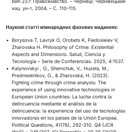
Вип.227: Правознавство. – Чернівці: Чернівецький
нац. ун-т, 2004. – С. 110-115.
Наукові статті міжнародних фахових виданнях
:
Borysova T, Lavryk O, Orobets K, Fiedosieiev V,
Zharovska H. Philosophy of Crime: Existential
Aspects and Dimensions. Salud, Ciencia y
Tecnología – Serie de Conferencias. 2025; 4:1537.
Kalynovskyi , O., Shemchuk, V., Huzela, M.,
Predmestnikov, O., & Zharovska, H. (2023).
Fighting crime through crime analysis: The
experience of using innovative technologies in
European Union countries: La lucha contra la
delincuencia mediante el análisis de la
delincuencia: la experiencia del uso de tecnologías
innovadoras en los países de la Unión Europea.
Political Questions, 41(76), 292-310. Q4 (JCR
WoS) = 245/307 JCI Percentile = 20.36 (2021).