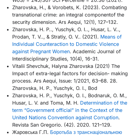
Zharovska, H., & Vorobets, K. (2023). Combating
transnational crime: an integral componentof the
security dimension. Ars Aequi, 12(1), 127–132.
Zharovska, H. P.., Yuschyk, O. I.., Husar, L. V..,
Prodan, T. V.., & Stratiy, O. V.. (2021).
Means of
Individual Counteraction to Domestic Violence
against Pregnant Women
. Academic Journal of
Interdisciplinary Studies, 10(4), 16-31.
Vitalii Shevchuk, Halyna Zharovska (2021) The
Impact of extra-legal factors for decision- making
process. Ars Aequi, Issue: 1/2021, 63–68. 28.
Zharovska, H. P., Yuschyk, O. I., Bod
Zharovska, H. P., Yuschyk, O. I., Bodnaruk, O. M.,
Husar, L. V. and Toma, M. H.
Determination of the
term “Government official” in the Context of the
United Nations Convention against Corruption
.
Revista San Gregorio. (42). 2020. 121–129.
Жаровська Г.П.
Боротьба з транснаціональною