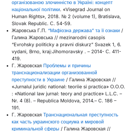
організованою злочинністю в Україні: концепт
національної політики
. «Visegrad Journal on
Human Rights», 2018. № 2 (volume 1), Bratislava,
Slovak Republic. С. 54-59.
Жаровська Г.П.
“Мафіозна держава” та її ознаки
/
Галина Жаровська // mezinarodni casopis
“Evrohsky politicky a pravni diskurz” Svazek 1, 6.
vydani, Brno, kraj:Jihomoravsky . – 2014- С. 411-
419.
Г. Жаровская
Проблемы и причины
транснационализации организованной
преступности в Украине
/ Галина Жаровская //
«Jurnalul juridic national: teoriie si practica» О.О.О.
: «National law jurnal: teory and practice» L.L.C. –
Nr. 4 (8). – Republica Moldova, 2014.– C. 186 –
191.
Г. Жаровская
Транснациональная преступность
как часть украинского социума и мировой
криминальной сферы
/ Галина Жаровская //