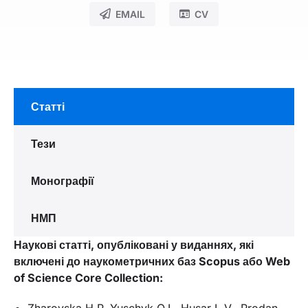
EMAIL
CV
Статті
Тези
Монографії
НМП
Наукові статті, опубліковані у виданнях, які
включені до наукометричних баз Scopus або Web
of Science Core Collection:
Zharovska H.P, Yuschyk O.I., Husar L.V., Prodan