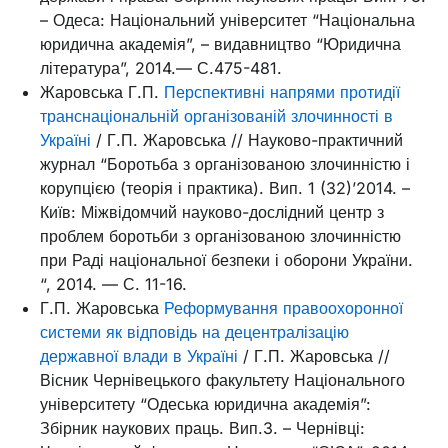
– Одеса: Національний університет “Національна
юридична академія”, – видавництво “Юридична
література”, 2014.–– С.475-481.
Жаровська Г.П.
Перспективні напрями протидії
транснаціональній організованій злочинності в
Україні
/ Г.П. Жаровська // Науково-практичний
журнал “Боротьба з організованою злочинністю і
корупцією (теорія і практика). Вип. 1 (32)’2014. –
Київ: Міжвідомчий науково-дослідний центр з
проблем боротьби з організованою злочинністю
при Раді національної безпеки і оборони України.
“, 2014. –– С. 11-16.
Г.П. Жаровська
Реформування правоохоронної
системи як відповідь на децентралізацію
державної влади в Україні
/ Г.П. Жаровська //
Вісник Чернівецького факультету Національного
університету “Одеська юридична академія”:
Збірник наукових праць. Вип.3. – Чернівці: