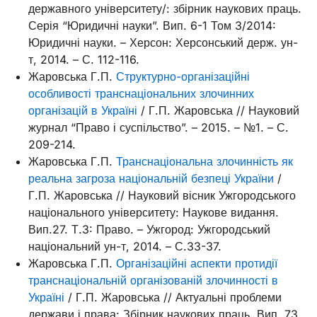
державного університету/: збірник наукових праць.
Серія “Юридичні науки”. Вип. 6-1 Том 3/2014:
Юридичні науки. – Херсон: Херсонський держ. ун-
т, 2014. – С. 112-116.
Жаровська Г.П.
Структурно-організаційні
особливості транснаціональних злочинних
організацій в Україні
/ Г.П. Жаровська // Науковий
журнал “Право і суспільство”. – 2015. – №1. – С.
209-214.
Жаровська Г.П.
Транснаціональна злочинність як
реальна загроза національній безпеці України
/
Г.П. Жаровська // Науковий вісник Ужгородського
національного університету: Наукове видання.
Вип.27. Т.3: Право. – Ужгород: Ужгородський
національний ун-т, 2014. – С.33-37.
Жаровська Г.П.
Організаційні аспекти протидії
транснаціональній організованій злочинності в
Україні
/ Г.П. Жаровська // Актуальні проблеми
держави і права: Збірник наукових праць. Вип. 73.