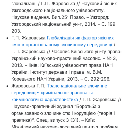
глобалізації / Г.П. Жаровська // Науковий вісник
Ужгородського національного університету:
Наукове видання. Вип.25: Право. – Ужгород:
Ужгородський національний ун-т, 2014. – С. 199-
203.
Г.П. Жаровська
Глобалізація як фактор якісних
змін в організованому злочинному середовищі
/
Г.П. Жаровська // Часопис Київського ун-ту права:
Український науково-практичний часопис. – № 3,
2013. – Київ: Київський університет права НАН
України, Інститут держави і права ім. В.М.
Корецького НАН України, 2013. – С. 292-296.
Жаровська Г.П.
Транснаціональне злочинне
середовище: кримінально-правова та
кримінологічна характеристика
/ Г.П. Жаровська //
Науково-практичний журнал “Боротьба з
організованою злочинністю і корупцією (теорія і
практика)”. Спец. випуск 3 (31). – Київ:
Міжвідомчий науково-дослідний центр з проблем