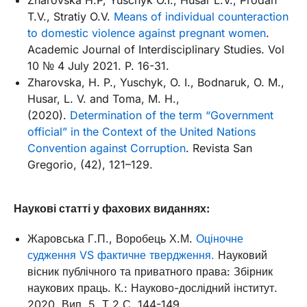
T.V., Stratiy O.V.
Means of individual counteraction
to domestic violence against pregnant women
.
Academic Journal of Interdisciplinary Studies. Vol
10 № 4 July 2021. P. 16-31.
Zharovska, H. P., Yuschyk, O. I., Bodnaruk, O. M.,
Husar, L. V. and Toma, M. H.,
(2020).
Determination of the term “Government
official” in the Context of the United Nations
Convention against Corruption
. Revista San
Gregorio, (42), 121–129.
Наукові статті у фахових виданнях:
Жаровська Г.П., Воробець Х.М.
Оціночне
судження VS фактичне твердження.
Науковий
вісник публічного та приватного права: Збірник
наукових праць. К.: Науково-дослідний інститут.
2020. Вип. 5. Т.2 С. 144-149.