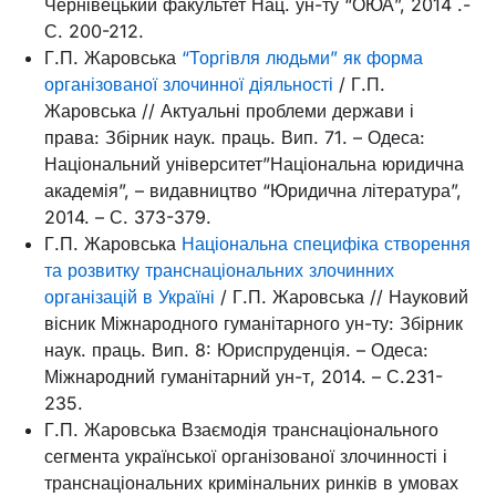
Чернівецький факультет Нац. ун-ту “ОЮА”, 2014 .-
С. 200-212.
Г.П. Жаровська
“Торгівля людьми” як форма
організованої злочинної діяльності
/ Г.П.
Жаровська // Актуальні проблеми держави і
права: Збірник наук. праць. Вип. 71. – Одеса:
Національний університет”Національна юридична
академія”, – видавництво “Юридична література”,
2014. – С. 373-379.
Г.П. Жаровська
Національна специфіка створення
та розвитку транснаціональних злочинних
організацій в Україні
/ Г.П. Жаровська // Науковий
вісник Міжнародного гуманітарного ун-ту: Збірник
наук. праць. Вип. 8: Юриспруденція. – Одеса:
Міжнародний гуманітарний ун-т, 2014. – С.231-
235.
Г.П. Жаровська Взаємодія транснаціонального
сегмента української організованої злочинності і
транснаціональних кримінальних ринків в умовах