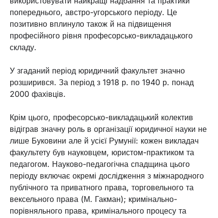
використовувати найкращі надбання та практики
попереднього, австро-угорського періоду. Це
позитивно вплинуло також й на підвищення
професійного рівня професорсько-викладацького
складу.
У згаданий період юридичний факультет значно
розширився. За період з 1918 р. по 1940 р. понад
2000 фахівців.
Крім цього, професорсько-викладацький колектив
відіграв значну роль в організації юридичної науки не
лише Буковини але й усієї Румунії: кожен викладач
факультету був науковцем, юристом-практиком та
педагогом. Науково-педагогічна спадщина цього
періоду включає окремі дослідження з міжнародного
публічного та приватного права, торговельного та
вексельного права (М. Гакман); кримінально-
порівняльного права, кримінального процесу та