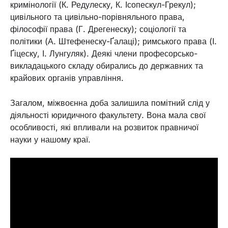
кримінології (К. Редулеску, К. Ісопескул-Грекул);
цивільного та цивільно-порівняльного права,
філософії права (Г. Дрегенеску); соціології та
політики (А. Штефенеску-Ґалаці); римського права (І.
Ґіцеску, І. Лунгуляк). Деякі члени професорсько-
викладацького складу обирались до державних та
крайових органів управління.
Загалом, міжвоєнна доба залишила помітний слід у
діяльності юридичного факультету. Вона мала свої
особливості, які впливали на розвиток правничої
науки у нашому краї.