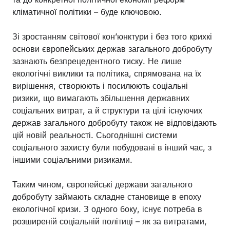
кліматичної політики – буде ключовою.
Зі зростанням світової кон’юнктури і без того крихкі
основи європейських держав загального добробуту
зазнають безпрецедентного тиску. Не лише
екологічні виклики та політика, спрямована на їх
вирішення, створюють і посилюють соціальні
ризики, що вимагають збільшення державних
соціальних витрат, а й структури та цілі існуючих
держав загального добробуту також не відповідають
цій новій реальності. Сьогоднішні системи
соціального захисту були побудовані в інший час, з
іншими соціальними ризиками.
Таким чином, європейські держави загального
добробуту займають складне становище в епоху
екологічної кризи. З одного боку, існує потреба в
розширеній соціальній політиці – як за витратами,