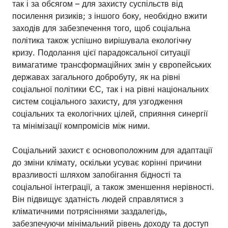
так і за обсягом – для захисту суспільств від
посилення ризиків; з іншого боку, необхідно вжити
заходів для забезпечення того, щоб соціальна
політика також успішно вирішувала екологічну
кризу. Подолання цієї парадоксальної ситуації
вимагатиме трансформаційних змін у європейських
державах загального добробуту, як на рівні
соціальної політики ЄС, так і на рівні національних
систем соціального захисту, для узгодження
соціальних та екологічних цілей, сприяння синергії
та мінімізації компромісів між ними.
Соціальний захист є основоположним для адаптації
до зміни клімату, оскільки усуває корінні причини
вразливості шляхом запобігання бідності та
соціальної інтеграції, а також зменшення нерівності.
Він підвищує здатність людей справлятися з
кліматичними потрясіннями заздалегідь,
забезпечуючи мінімальний рівень доходу та доступ