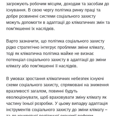
загрожують робочим місцям, доходам та засобам до
існування. В свою чергу політика ринку праці та
добре розвинені системи соціального захисту
можуть допомогти в адаптації до кліматичних змін та
пом’якшенні їх наслідків.
Варто зазначити, що політика соціального захисту
рідко стратегічно інтегрує проблеми зміни клімату,
тоді як кліматична політика майже не визнає
потенціал соціального захисту в адаптації до зміни
клімату або пом’якшенні її наслідків.
В умовах зростання кліматичних небезпек існуючі
схеми соціального захисту, спрямовані на зниження
вразливості загалом, повинні будуть
еволюціонувати, щоб враховувати зміну клімату як
частину їхньої розробки. У цьому випадку адаптація
інструментів соціального захисту до зміни клімату –
та до конкретної політичної економії реформ