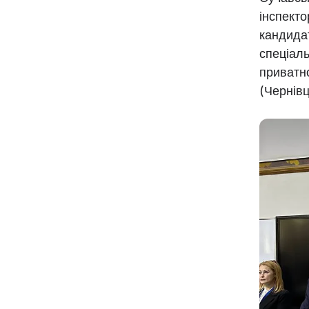
інспекто
кандида
спеціал
приватн
(Чернівц