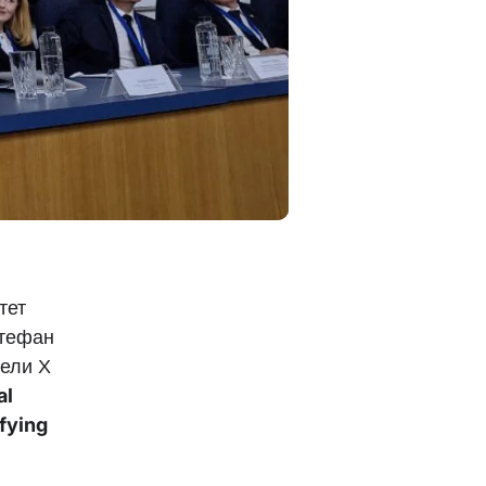
тет
Штефан
вели Х
al
fying