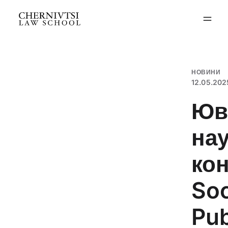
Перейти
до
вмісту
НОВИНИ
12.05.202
Юв
на
кон
Soc
Pub