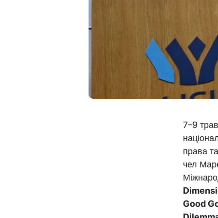
7–9 тра
націонал
права т
чел Маре
Міжнаро
Dimensi
Good Go
Dilemm