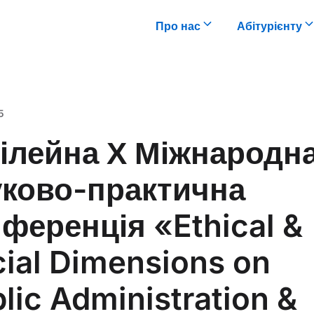
Про нас
Абітурієнту
5
ілейна Х Міжнародн
уково-практична
ференція «Ethical &
ial Dimensions on
lic Administration &