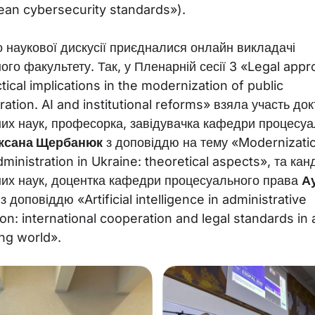
ean cybersecurity standards»).
 наукової дискусії приєдналися онлайн викладачі
го факультету. Так, у Пленарній сесії 3 «Legal app
tical implications in the modernization of public
ration. AI and institutional reforms» взяла участь до
их наук, професорка, завідувачка кафедри процесуа
ксана Щербанюк
з доповіддю на тему «Modernizati
dministration in Ukraine: theoretical aspects», та ка
их наук, доцентка кафедри процесуального права
А
 з доповіддю «Artificial intelligence in administrative
tion: international cooperation and legal standards in 
ing world».