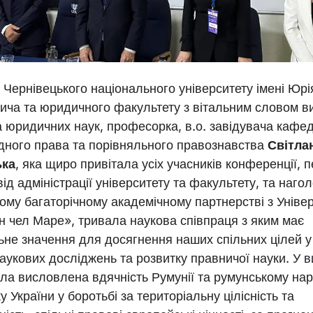
і Чернівецького національного університету імені Юрі
ича та юридичного факультету з вітальним словом в
а юридичних наук, професорка, в.о. завідувача кафе
дного права та порівняльного правознавства
Світла
ька
, яка щиро привітала усіх учасників конференції, 
від адміністрації університету та факультету, та наго
ому багаторічному академічному партнерстві з Уніве
 чел Маре», тривала наукова співпраця з яким має
не значення для досягнення наших спільних цілей у 
наукових досліджень та розвитку правничої науки. У в
ла висловлена вдячність Румунії та румунському нар
у України у боротьбі за територіальну цілісність та