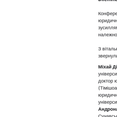
Конферен
юридичн
зусилля
належног
З віталь
звернул
Міхай Д
універс
доктор ю
(Тімішоа
юридични
універс
Андрон
Сучавськ