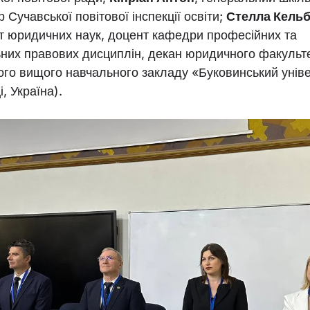
р Сучавської повітової інспекції освіти;
Стелла Кель
т юридичних наук, доцент кафедри професійних та
ьних правових дисциплін, декан юридичного факульт
ого вищого навчального закладу «Буковинський унів
і, Україна).