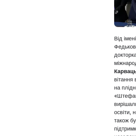
Від імен
Федьков
докторк
міжнаро
Карвац
вітання 
на плідн
«Штефан
вирішаль
освіти, 
також бу
підтримк