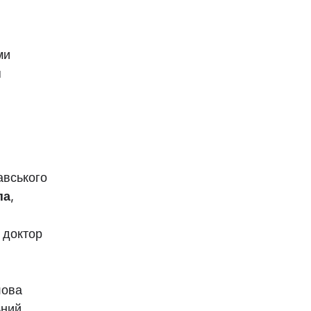
ми
я
авського
па
,
 доктор
лова
ьний