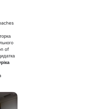
roaches
кторка
льного
on of
ндидатка
уріка
a