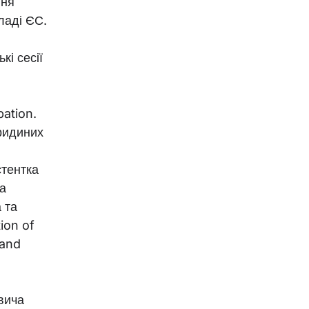
ння
ладі ЄС.
кі сесії
bation.
юридиних
стентка
а
 та
ion of
 and
вича