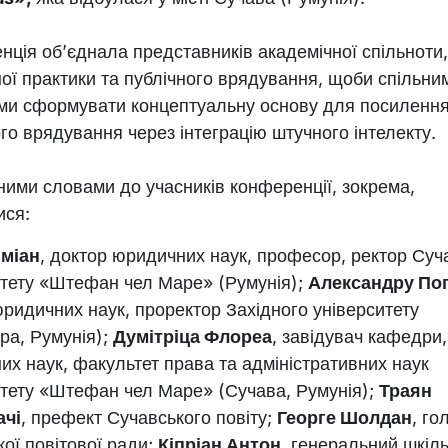
ція об’єднала представників академічної спільноти,
ої практики та публічного врядування, щоби спільни
ми сформувати концептуальну основу для посиленн
о врядування через інтеграцію штучного інтелекту.
ними словами до учасників конференції, зокрема,
ися:
іміан
, доктор юридичних наук, професор, ректор Суч
итету «Штефан чел Маре» (Румунія);
Александру По
ридичних наук, проректор Західного університету
ра, Румунія);
Думітріца Флореа
, завідувач кафедри,
х наук, факультет права та адміністративних наук
итету «Штефан чел Маре» (Сучава, Румунія);
Траян
ачі
, префект Сучавського повіту;
Георге Шолдан
, го
ої повітової ради;
Кіпріан Антон
, генеральний шкіл