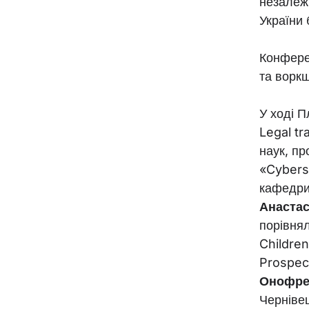
незалежн
України
Конферен
та ворк
У ході П
Legal tr
наук, п
«Cyberse
кафедри
Анастас
порівня
Children
Prospect
Онофре
Чернівец