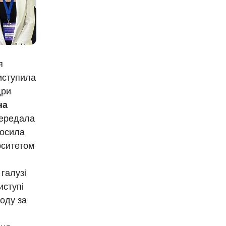
я
иступила
дри
на
передала
лосила
рситетом
галузі
иступі
оду за