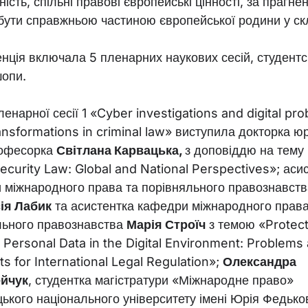
ість, спільні правові європейські цінності, за прагне
 бути справжньою частиною європейської родини у ск
ція включала 5 пленарних наукових сесій, студентсь
шопи.
ленарної сесії 1 «Cyber investigations and digital pro
ansformations in criminal law» виступила докторка 
рофесорка
Світлана Карвацька,
з доповіддю на тему
curity Law: Global and National Perspectives»; аси
 міжнародного права та порівняльного правознавств
ія Лабик
та асистентка кафедри міжнародного права
льного правознавства
Марія Строїч
з темою «Protect
 Personal Data in the Digital Environment: Problems
s for International Legal Regulation»;
Олександра
йчук
, студентка магістратури «Міжнародне право»
ького національного університету імені Юрія Федько