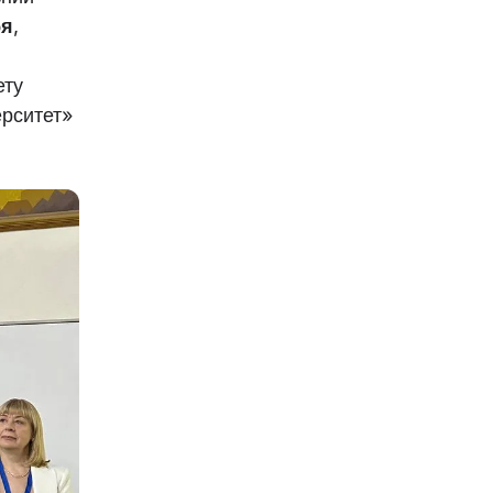
бя
,
ету
ерситет»