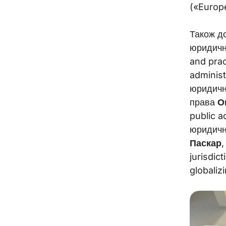
(«Europ
Також до
юридично
and prac
administ
юридичн
права
О
public a
юридичн
Паскар
,
jurisdic
globaliz