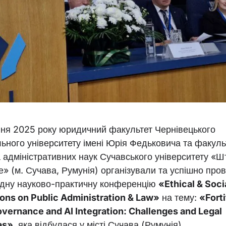
вня 2025 року юридичний факультет Чернівецького
ьного університету імені Юрія Федьковича та факуль
а адміністративних наук Сучавського університету «
» (м. Сучава, Румунія) організували та успішно про
дну науково-практичну конференцію
«Ethical & Soci
ons on Public Administration & Law»
на тему:
«Forti
vernance and AI Integration: Challenges and Legal
as»,
яка відбулася у місті Сучава (Румунія).