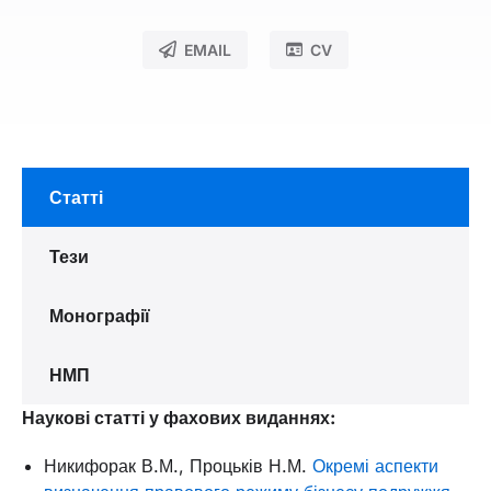
EMAIL
CV
Статті
Тези
Монографії
НМП
Наукові статті у фахових виданнях:
Никифорак В.М., Процьків Н.М.
Окремі аспекти