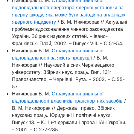
Никифорак В. М.
Страхування цивільної
відповідальності оператора ядерної установки за
ядерну шкоду, яка може бути заподіяна внаслідок
ядерного інциденту
/ В. М. Никифорак // Актуальні
проблеми вдосконалення чинного законодавства
України. Збірник наукових статей. – Івано-
Франківськ: Плай, 2002. – Випуск VIII. – С.51-54.
Никифорак В. М.
Страхування цивільної
відповідальності за якість продукції
/ В. М.
Никифорак // Науковий вісник Чернівецького
університету: Збірник наук. праць. Вип. 131:
Правознавство. – Чернівці: Рута. – 2002. – С.55-
57.
Никифорак В. М.
Страхування цивільної
відповідальності власників транспортних засобів
/
В. М. Никифорак // Держава і право. Збірник
наукових праць. Юридичні і політичні науки.
Випуск 13. – К.: Ін-т держави і права НАН України.
– 2001. – С.277-285.