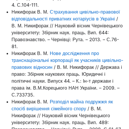
4. С.104-111.
Никифорак В. М.
Страхування цивільно-правової
відповідальності приватних нотаріусів в Україні
/
В. М. Никифорак // Науковий вісник Чернівецького
університету: Збірник наук. праць. Вип. 644:
Правознавство. – Чернівці: Рута. – 2013. – С.76-
81.
Никифорак В. М.
Нове дослідження про
транснаціональні корпорації як учасників цивільно-
правових відносин
/ В. М. Никифорак // Держава і
право: Збірник наукових праць. Юридичні і
політичні науки. Випуск 44. – К.: Ін-т держави і
права ім. В.М.Корецького НАН України. – 2009. –
С.733735.
Никифорак В. М.
Розподіл майна подружжя як
спосіб вирішення сімейного спору
/ В. М.
Никифорак // Науковий вісник Чернівецького
університету: Збірник наук. праць. Вип. 489: