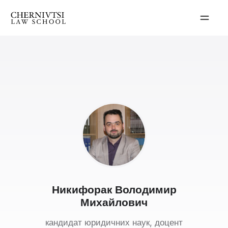
Перейти
до
вмісту
Никифорак Володимир
Михайлович
кандидат юридичних наук, доцент