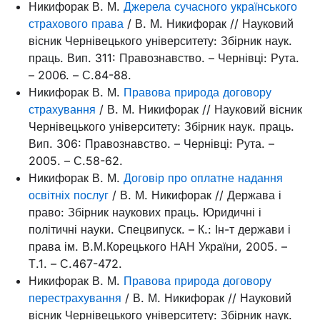
Никифорак В. М.
Джерела сучасного українського
страхового права
/ В. М. Никифорак // Науковий
вісник Чернівецького університету: Збірник наук.
праць. Вип. 311: Правознавство. – Чернівці: Рута.
– 2006. – С.84-88.
Никифорак В. М.
Правова природа договору
страхування
/ В. М. Никифорак // Науковий вісник
Чернівецького університету: Збірник наук. праць.
Вип. 306: Правознавство. – Чернівці: Рута. –
2005. – С.58-62.
Никифорак В. М.
Договір про оплатне надання
освітніх послуг
/ В. М. Никифорак // Держава і
право: Збірник наукових праць. Юридичні і
політичні науки. Спецвипуск. – К.: Ін-т держави і
права ім. В.М.Корецького НАН України, 2005. –
Т.1. – С.467-472.
Никифорак В. М.
Правова природа договору
перестрахування
/ В. М. Никифорак // Науковий
вісник Чернівецького університету: Збірник наук.