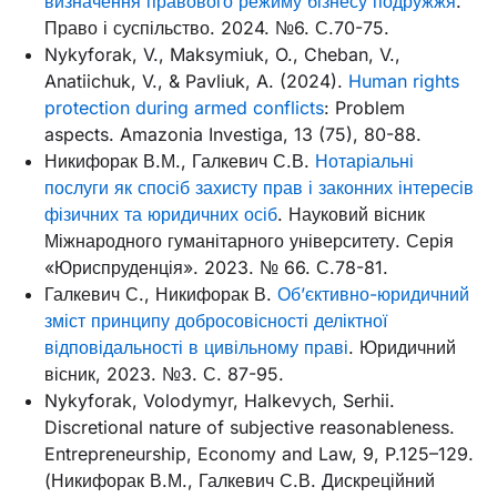
визначення правового режиму бізнесу подружжя
.
Право і суспільство. 2024. №6. С.70-75.
Nykyforak, V., Maksymiuk, O., Cheban, V.,
Anatiichuk, V., & Pavliuk, A. (2024).
Human rights
protection during armed conflicts
: Problem
aspects. Amazonia Investiga, 13 (75), 80-88.
Никифорак В.М., Галкевич С.В.
Нотаріальні
послуги як спосіб захисту прав і законних інтересів
фізичних та юридичних осіб
. Науковий вісник
Міжнародного гуманітарного університету. Серія
«Юриспруденція». 2023. № 66. С.78-81.
Галкевич С., Никифорак В.
Об’єктивно-юридичний
зміст принципу добросовісності деліктної
відповідальності в цивільному праві
. Юридичний
вісник, 2023. №3. С. 87-95.
Nykyforak, Volodymyr, Halkevych, Serhii.
Discretional nature of subjective reasonableness.
Entrepreneurship, Economy and Law, 9, P.125–129.
(Никифорак В.М., Галкевич С.В. Дискреційний