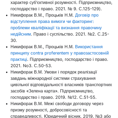
характер суб’єктивної розумності. Підприємництво,
господарство і право. 2021. № 9. С.125-129).
Никифорак В.М., Процьків Н.М.
Договір про
відступлення права вимоги чи факторинг:
проблеми кваліфікації та визнання правочину
недійсним
. Право і суспільство. 2021. №2. С.25-
30.
Никифорак В.М., Процьків Н.М.
Використання
принципу contra proferentem у правозастосовній
практиці
. Підприємництво, господарство і право.
2021. No3. С.50-53.
Никифорак В.М. Умови і порядок реалізації
завдань міжнародної системи страхування
цивільної відповідальності власників транспортних
засобів «Зелена карта». Підприємництво,
господарство і право. 2019. №12. С.51-55.
Никифорак В.М. Межі свободи договору через
призму розумності, добросовісності та
справедливості. Юридичний вісник. 2019. №3 або