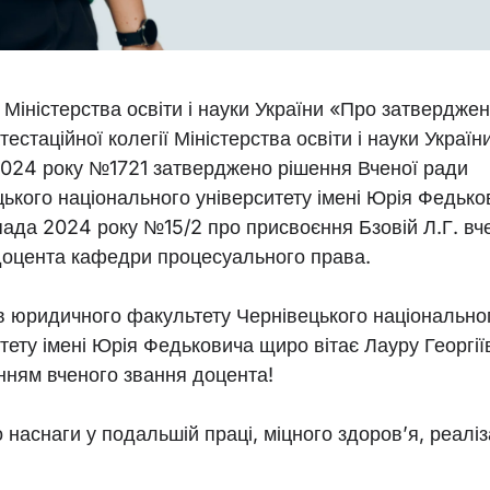
Міністерства освіти і науки України «Про затвердже
тестаційної колегії Міністерства освіти і науки України
2024 року №1721 затверджено рішення Вченої ради
ького національного університету імені Юрія Федько
пада 2024 року №15/2 про присвоєння Бзовій Л.Г. вч
доцента кафедри процесуального права.
в юридичного факультету Чернівецького національно
тету імені Юрія Федьковича щиро вітає Лауру Георгіїв
нням вченого звання доцента!
наснаги у подальшій праці, міцного здоров’я, реаліза