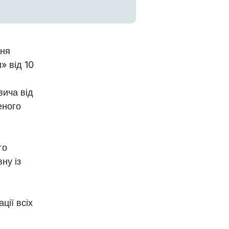
ння
» від 10
вича від
еного
го
ну із
ції всіх