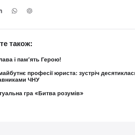
те також:
лава і пам’ять Герою!
майбутнє професії юриста: зустріч десятикласн
авниками ЧНУ
туальна гра «Битва розумів»