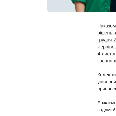
Наказом 
рішень а
грудня 
Чернівец
4 листо
звання 
Колекти
універси
присвоє
Бажаємо 
задумів!