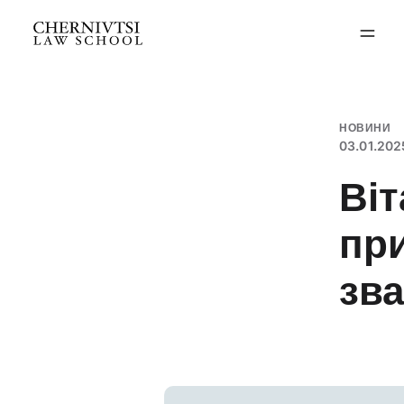
Перейти
до
вмісту
НОВИНИ
03.01.202
Ві
пр
зва