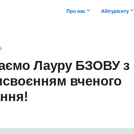
Про нас
Абітурієнту
5
таємо Лауру БЗОВУ з
исвоєнням вченого
ння!