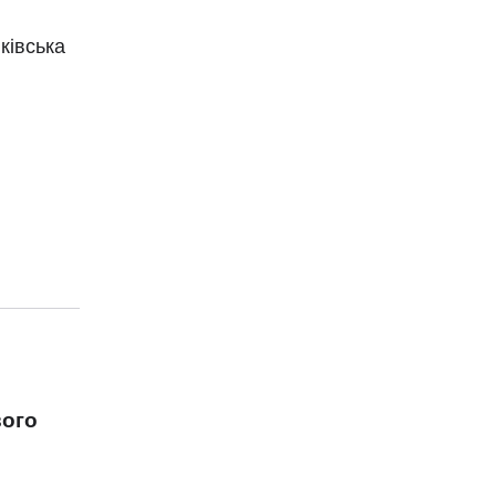
ківська
вого