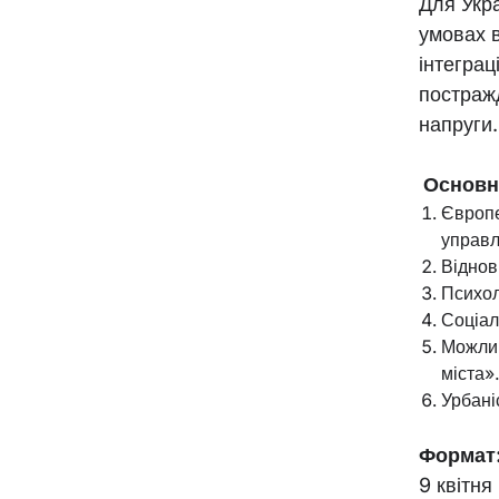
Для Укр
умовах в
інтеграц
постражд
напруги.
Основні
Європе
управл
Віднов
Психол
Соціал
Можлив
міста»
Урбані
Формат
9 квітня