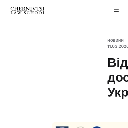
Перейти
до
вмісту
НОВИНИ
11.03.202
Від
дос
Укр