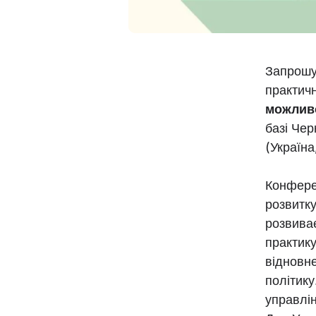
Запрошу
практич
можливо
базі Чер
(Україна
Конфере
розвитку
розвиває
практику
відновне
політику
управлін