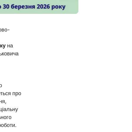
ово-
оку
на
дьковича
о
еться про
ня,
ціальну
ьного
роботи.