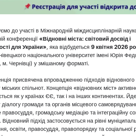
ємо до участі в Міжнародній міждисциплінарній наук
ній конференції
«Відновні міста: світовий досвід і
сті для України»
, яка відбудеться
9 квітня 2026 р
нівецького національного університет імені Юрія Фе
, м. Чернівці) у змішаному форматі.
нція присвячена впровадженню підходів відновного
 міських спільнот. Концепція «відновних міст» активн
ться як у країнах ЄЄ, так і на інших континентах. Йд
 діалогу громади та органів місцевого самоврядуван
 правосуддя, громадську медіацію та інтеграційну со
. Відновний підхід застосовується на рівні муніципал
ня, освіти, правосуддя, правопорядку та соціальної 