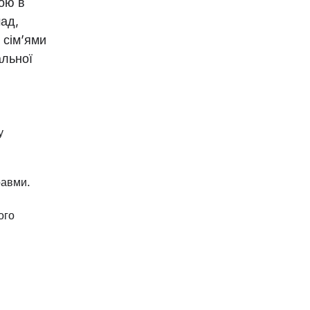
ою в
мад,
 сім’ями
альної
у
равми.
ого