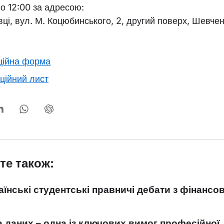
о 12:00 за адресою:
вці, вул. М. Коцюбинського, 2, другий поверх, Шевчен
ційна форма
ційний лист
те також:
їнські студентські правничі дебати з фінансо
 даних – одна із ключових вимог професійної