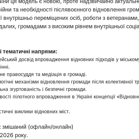
аїни ця модель є новою, проте надзвичайно актуальн
ійни та необхідності післявоєнного відновлення гро
ії внутрішньо переміщених осіб, роботи з ветеранами,
алих, громадами з високим рівнем внутрішньої соці
 тематичні напрями:
йський досвід впровадження відновних підходів у міськом
інні.
не правосуддя та медіація в громаді.
огічні механізми відновлення громади після колективної т
ьна згуртованість і безпечні громади.
ості пілотного впровадження в Україні концепції «Відновн
.
стичні виклики відновних міст.
:
змішаний (офлайн/онлайн)
 2026 року.