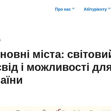
Про нас
Абітурієнту
6
новні міста: світови
від і можливості дл
аїни