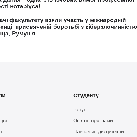
сті нотаріуса!
ачі факультету взяли участь у міжнародній
нції присвяченій боротьбі з кіберзлочинністю
нца, Румунія
ли
Студенту
Вступ
ція
Освітні програми
а
Навчальні дисципліни