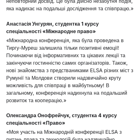
неповторний досвід. Це була дійсно незабутня подія,
яка надихає на подальші дослідження та співпрацю.»
Анастасія Унгурян, студентка 1 курсу
спеціальності
«
Міжнародне право»
«Міжнародна конференція, яка була проведена в
Тиргу-Муреш залишила тільки позитивні емоції!
Починаючи від інформативних та цікавих лекції та
закінчуючи гостинністю самих організаторів. Також,
нові знайомства з предстваниками ELSA різних міст з
Румунії та Молдови створили надзвичайно круту
можливість для співпраці в майбутньому! В
загальному, конференція надихнула на подальший
розвиток та кооперацію.»
Олександра Онофрейчук, студентка 4 курсу
спеціальності «Право»
«Моя участь на Міжнародній конференції ELSA з
питань права та технологій була надзвичайно