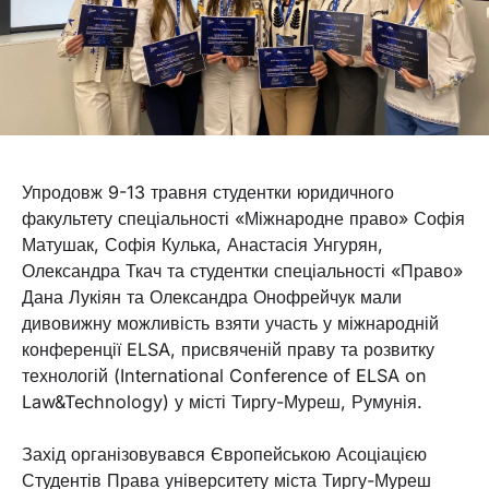
Упродовж 9-13 травня студентки юридичного
факультету спеціальності «Міжнародне право» Софія
Матушак, Софія Кулька, Анастасія Унгурян,
Олександра Ткач та студентки спеціальності «Право»
Дана Лукіян та Олександра Онофрейчук мали
дивовижну можливість взяти участь у міжнародній
конференції ELSA, присвяченій праву та розвитку
технологій (International Conference of ELSA on
Law&Technology) у місті Тиргу-Муреш, Румунія.
Захід організовувався Європейською Асоціацією
Студентів Права університету міста Тиргу-Муреш