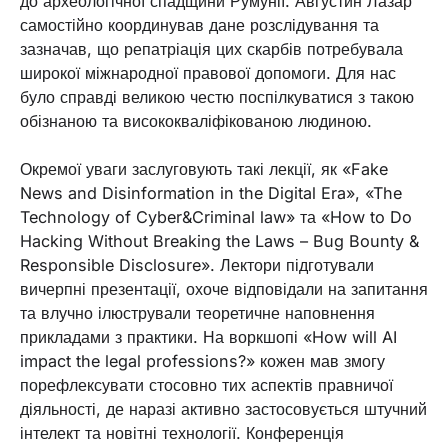
до археологічної спадщини Румунії. Августин Лазар
самостійно координував дане розслідування та
зазначав, що репатріація цих скарбів потребувала
широкої міжнародної правової допомоги. Для нас
було справді великою честю поспілкуватися з такою
обізнаною та висококваліфікованою людиною.
Окремої уваги заслуговують такі лекції, як «Fake
News and Disinformation in the Digital Era», «The
Technology of Cyber&Criminal law» та «How to Do
Hacking Without Breaking the Laws – Bug Bounty &
Responsible Disclosure». Лектори підготували
вичерпні презентації, охоче відповідали на запитання
та влучно ілюстрували теоретичне наповнення
прикладами з практики. На воркшопі «How will AI
impact the legal professions?» кожен мав змогу
порефлексувати стосовно тих аспектів правничої
діяльності, де наразі активно застосовується штучний
інтелект та новітні технології. Конференція