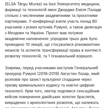
(ELSA Târgu Mureș) на базі Університету медицини,
фармації та технологій імені Джордже Еміля Паладе
спільно з численними академічними та проєктними
партнерами. У конференції взяли участь понад 80
учасників з різних куточків Румунії, а також делегація
з Молдови та України. Проєкт мав потужне
академічне наповнення: упродовж трьох днів було
проведено 10 лекцій, що стосувалися різноманітних
нюансів та аспектів трансформації права в контексті
розвитку технологій, та 1 пізнавальний воркшоп.
Зокрема, перед учасниками виступив Генеральний
прокурор Румунії (2016-2019) Августин Лазар, який
розповів про захист культурної спадщини через
призму кримінального кодексу та новітні цифрові
технології. Крім того, лектор поділився сенсаційним
кейсом повернення дакійських золотих браслетів,
викрадених з археологічних розкопок, що належать