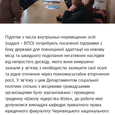
Підлітки з числа внутрішньо-переміщених осіб
(надалі – ВПО) потребують посиленої підтримки з
боку держави для повноцінної адаптації на новому
місці та швидшого подолання негативних наслідків
від непростого досвіду, якого вони вимушено
зазнали у зв’язку з необхідністю залишити свої оселі
та рідне оточення через повномасштабне вторгнення
росії. У зв’язку з цим Департаментом соціальної
політики спільно з місцевими громадськими
організаціями було зорганізовано і проведено
триденну «Школу лідерства iKids», до роботи якої
долучилися викладачі кафедри приватного права
юридичного факультету Чернівецького національного