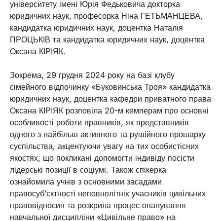
університету імені Юрія Федьковича докторка
юридичних наук, професорка Ніна ГЕТЬМАНЦЕВА,
кандидатка юридичних наук, доцентка Наталія
ПРОЦЬКІВ та кандидатка юридичних наук, доцентка
Оксана КІРІЯК.
Зокрема, 29 грудня 2024 року на базі клубу
сімейного відпочинку «Буковинська Троя» кандидатка
юридичних наук, доцентка кафедри приватного права
Оксана КІРІЯК розповіла 20-м кемперам про основні
особливості роботи правників, як представників
одного з найбільш активного та рушійного прошарку
суспільства, акцентуючи увагу на тих особистісних
якостях, що покликані допомогти індивіду посісти
лідерські позиції в соціумі. Також спікерка
ознайомила учнів з основними засадами
правосуб’єктності неповнолітніх учасників цивільних
правовідносин та розкрила процес опанування
навчальної дисципліни «Цивільне право» на