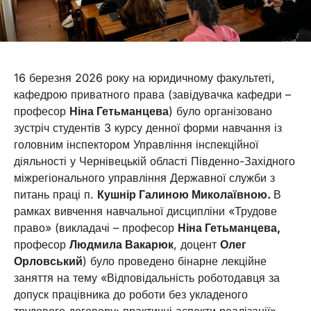
16 березня 2026 року на юридичному факультеті,
кафедрою приватного права (завідувачка кафедри –
професор
Ніна Гетьманцева
) було організовано
зустріч студентів 3 курсу денної форми навчання із
головним інспектором Управління інспекційної
діяльності у Чернівецькій області Південно-Західного
міжрегіонального управління Державної служби з
питань праці п.
Кушнір Галиною Миколаївною.
В
рамках вивчення навчальної дисципліни «Трудове
право» (викладачі – професор
Ніна Гетьманцева,
професор
Людмила Вакарюк
, доцент
Олег
Орловський
) було проведено бінарне лекційне
заняття на тему «Відповідальність роботодавця за
допуск працівника до роботи без укладеного