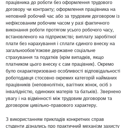
працівника до роботи без оформлення трудового
договору чи контракту; оформлення працівника на
неповний робочий час або за трудовим договором із
нефіксованим робочим часом у разі фактичного
виконання роботи протягом усього робочого часу,
встановленого на підприємстві; виплату заробітної
плати без нарахування і сплати єдиного внеску на
загальнообов’язкове державне соціальне
страхування та податків (крім випадків, якщо
платником цього внеску є сам працівник). Окремо
було охарактеризовано особливості відповідальності
роботодавця стосовно окремих категорій найманих
працівників (неповнолітніх, вагітних жінок, осіб з
інвалідністю, одиноких матерів та батьків). Звернено
увагу і на відмінності між трудовим договором та
договором цивільно-правового характеру.
З використанням прикладів конкретних справ
студенти дізнались про практичний механізм захисту