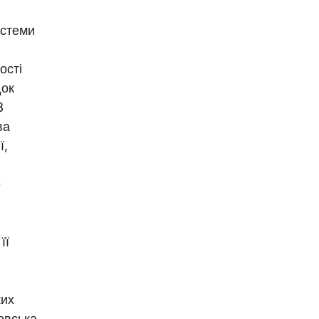
истеми
ості
док
8
ва
ї,
е
її
ких
евська