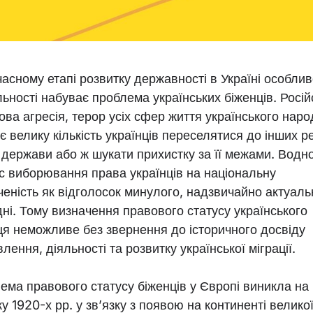
часному етапі розвитку державності в Україні особлив
льності набуває проблема українських біженців. Росій
ова агресія, терор усіх сфер життя українського наро
 велику кількість українців переселятися до інших ре
 держави або ж шукати прихистку за її межами. Водн
с виборювання права українців на національну
ченість як відголосок минулого, надзвичайно актуаль
дні. Тому визначення правового статусу українського
ця неможливе без звернення до історичного досвіду
лення, діяльності та розвитку української міграції.
ема правового статусу біженців у Європі виникла на
у 1920-х рр. у зв’язку з появою на континенті велико