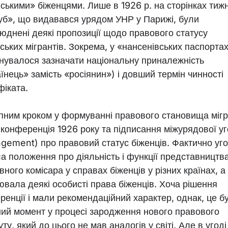
йськими» біженцями. Лише в 1926 р. на сторінках тиж
уб», що видавався урядом УНР у Парижі, були
юднені деякі пропозиції щодо правового статусу
ських мігрантів. Зокрема, у «нансенівських паспорта
нувалося зазначати національну приналежність
їнець» замість «росіянин») і довший термін чинності
фіката.
пним кроком у формуванні правового становища мігр
 конференція 1926 року та підписання міжурядової у
ngement) про правовий статус біженців. Фактично уг
ла положення про діяльність і функції представництв
ного комісара у справах біженців у різних країнах, а
ювала деякі особисті права біженців. Хоча рішення
ренції і мали рекомендаційний характер, однак, це б
ний момент у процесі зародження нового правового
уту, який до цього не мав аналогів у світі. Але в угоді