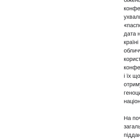
конфе
ухвал
«пасп
дата 
країні
обличч
корис
конфе
і їх 
отриму
геноци
націо
На по
загал
піддан