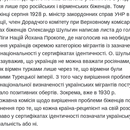
я лише про російських і вірменських біженців. Тому
кінці серпня 1928 р. міністр закордонних справ УНР в
ції, член Дорадчого комітету при Верховному комісарі
ах біженців Олександр Шульгин написав листа до го
Ліги Націй Йохана Прокопе, де наголосив на необхідн
ння українців окремою категорією мігрантів із зазнач
 національності у сертифікатах ідентичності. О. Шуль
 зауважив, що українців не можна вважати росіянами,
як вірмен турками лише через те, що вірмени були
ними Турецької імперії. З того часу вирішення пробле
національної визначеності українських мігрантів пос
ало позитивних обертів. Зокрема, вже в 1930 р.
ржавна комісія щодо вирішення проблеми біженців п
снення про те, що кожна країна-реципієнт на свій роз
раво у сертифікатах ідентичності позначати українськ
альність або ні.