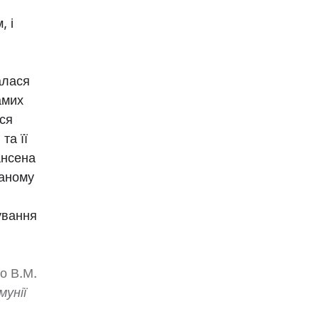
, і
алася
амих
ися
та її
ансена
даному
ування
о В.М.
мунії