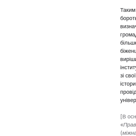
Таким
борот
визна
грома
більше
біженц
виріш
інстит
зі сво
істор
прові
уніве
[В ос
«Прав
(міжн