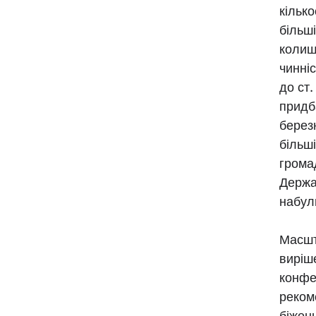
кілько
більш
колиш
чинніс
до ст
придб
берез
більші
грома
Держа
набул
Масшт
виріш
конфе
реком
біжен