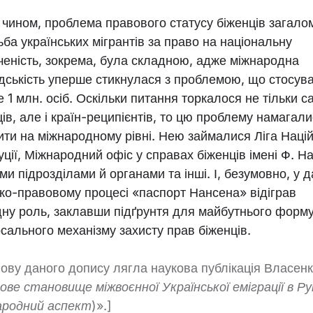
 чином, проблема правового статусу біженців загалом
ьба українських мігрантів за право на національну
ченість, зокрема, була складною, адже міжнародна
дськість уперше стикнулася з проблемою, що стосув
 1 млн. осіб. Оскільки питання торкалося не тільки с
ів, але і країн-реципієнтів, то цю проблему намагал
ити на міжнародному рівні. Нею займалися Ліга Націй 
уції, Міжнародний офіс у справах біженців імені Ф. Н
їми підрозділами й органами та інші. І, безумовно, у 
ико-правовому процесі «паспорт Нансена» відіграв
дну роль, заклавши підґрунтя для майбутнього форм
рсального механізму захисту прав біженців.
нову даного допису лягла наукова публікація Власенк
ове становище міжвоєнної Української еміграції в Ру
ародний аспект)»
.]