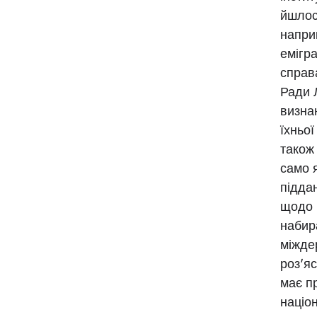
йшлос
напри
емігра
справ
Ради 
визна
їхньої
також
само 
підда
щодо 
набир
міжде
роз’я
має п
націон