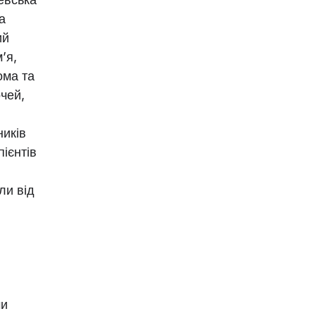
а
ий
’я,
ома та
очей,
ників
ієнтів
ли від
чи