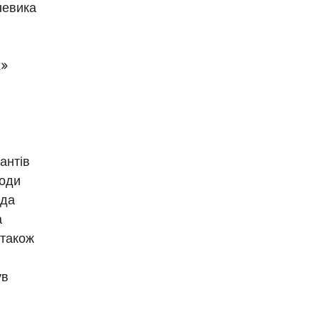
невика
х»
антів
годи
ода
а
 також
ув