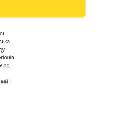
ої
ська
ду
гіонів
очас,
ний і
ї