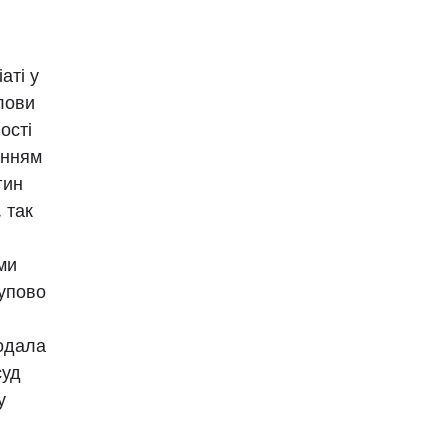
аті у
лови
ості
енням
гин
 так
ми
тупово
одала
суд
у