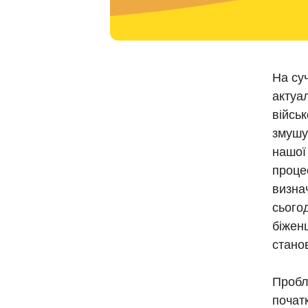
На су
актуа
військ
змушує
нашої
проце
визна
сього
біжен
станов
Пробл
початк