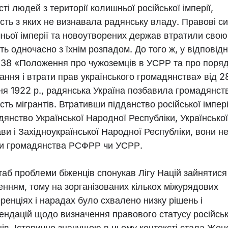
сті людей з території колишньої російської імперії,
ість з яких не визнавала радянську владу. Правові с
ньої імперії та новоутворених держав втратили свою
ть одночасно з їхнім розпадом. До того ж, у відповідн
. 38 «Положення про чужоземців в УСРР та про поря
ання і втрати прав українського громадянства» від 2
ня 1922 р., радянська Україна позбавила громадянст
сть мігрантів. Втративши підданство російської імпері
дянство Української Народної Республіки, Української
ви і Західноукраїнської Народної Республіки, вони н
и громадянства РСФРР чи УСРР.
аб проблеми біженців спонукав Лігу Націй зайнятися 
енням, тому на зорганізованих кількох міжурядових
ренціях і нарадах було схвалено низку рішень і
ендацій щодо визначення правового статусу російсь
ців. Історично значущою в цьому контексті стала Жен