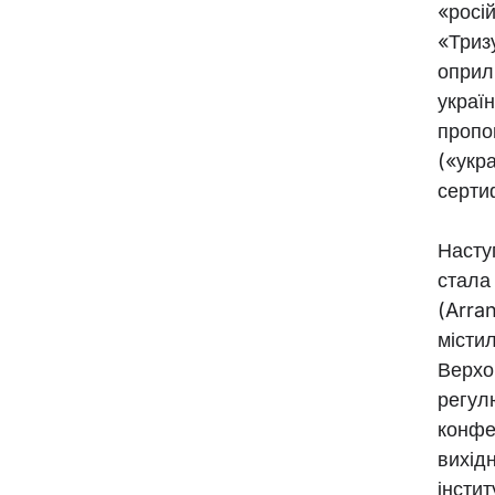
«росі
«Триз
оприл
україн
пропо
(«укра
серти
Насту
стала
(Arra
місти
Верхов
регул
конфе
вихід
інстит