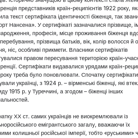
ренція представників країн-реципієнтів 1922 року, як
ила текст сертифіката ідентичності біженця, так зван
орт Нансена». У сертифікаті зазначалися прізвище, ім
народження, професія, місце проживання біженця вд
 перебування, прізвища батьків, вік, колір волосся й 
я, ніс, особливі прикмети. Власники сертифікатів
тувалися правом пересування територією країн-учас
ренції. Сертифікати видавалися урядами країн-рецип
щороку треба було поновлювати. Спочатку сертифікати
вали українці, з 1924 р. – вірменські біженці, які втек
ду 1915 р. у Туреччині, а згодом – біженці інших
нальностей.
чатку ХХ ст. самих українців не виокремлювали із
ьноросійського емігрантського загалу, вважаючи їх
ими колишньої російської імперії, тобто «руськими» 