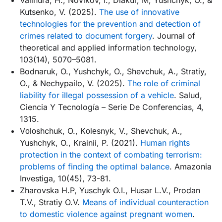
Kutsenko, V. (2025).
The use of innovative
technologies for the prevention and detection of
crimes related to document forgery
. Journal of
theoretical and applied information technology,
103(14), 5070–5081.
Bodnaruk, O., Yushchyk, O., Shevchuk, A., Stratiy,
O., & Nechypailo, V. (2025).
The role of criminal
liability for illegal possession of a vehicle
. Salud,
Ciencia Y Tecnología – Serie De Conferencias, 4,
1315.
Vоlоshchuk, O., Kоlеsnyk, V., Shevchuk, A.,
Yushchyk, O., Krainii, P. (2021).
Human rights
protection in the context of combating terrorism:
problems of finding the optimal balance
. Amazonia
Investiga, 10(45), 73-81.
Zharovska H.P, Yuschyk O.I., Husar L.V., Prodan
T.V., Stratiy O.V.
Means of individual counteraction
to domestic violence against pregnant women
.