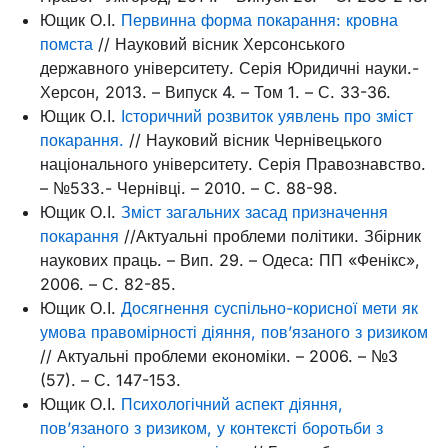
Ющик О.І.
Первинна форма покарання: кровна
помста
// Науковий вісник Херсонського
державного університету. Серія Юридичні науки.-
Херсон, 2013. – Випуск 4. – Том 1. – С. 33-36.
Ющик О.І.
Історичний розвиток уявлень про зміст
покарання.
// Науковий вісник Чернівецького
національного університету. Серія Правознавство.
– №533.- Чернівці. – 2010. – С. 88-98.
Ющик О.І.
Зміст загальних засад призначення
покарання
//Актуальні проблеми політики. Збірник
наукових праць. – Вип. 29. – Одеса: ПП «Фенікс»,
2006. – С. 82-85.
Ющик О.І.
Досягнення суспільно-корисної мети як
умова правомірності діяння, пов’язаного з ризиком
// Актуальні проблеми економіки. – 2006. – №3
(57). – С. 147-153.
Ющик О.І.
Психологічний аспект діяння,
пов’язаного з ризиком, у контексті боротьби з