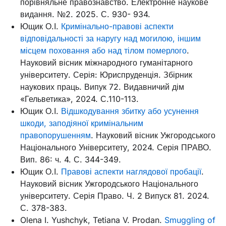
порівняльне правознавство. Електронне наукове
видання. №2. 2025. С. 930- 934.
Ющик О.І.
Кримінально-правові аспекти
відповідальності за наругу над могилою, іншим
місцем поховання або над тілом померлого
.
Науковий вісник міжнародного гуманітарного
університету. Серія: Юриспруденція. Збірник
наукових праць. Випук 72. Видавничий дім
«Гельветика», 2024. С.110-113.
Ющик О.І.
Відшкодування збитку або усунення
шкоди, заподіяної кримінальним
правопорушенням
. Науковий вісник Ужгородського
Національного Університету, 2024. Серія ПРАВО.
Вип. 86: ч. 4. С. 344-349.
Ющик О.І.
Правові аспекти наглядової пробації
.
Науковий вісник Ужгородського Національного
університету. Серія Право. Ч. 2 Випуск 81. 2024.
С. 378-383.
Olena I. Yushchyk, Tetiana V. Prodan.
Smuggling of