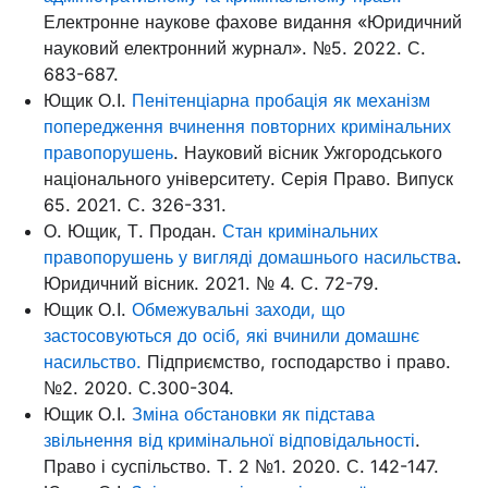
Електронне наукове фахове видання «Юридичний
науковий електронний журнал». №5. 2022. С.
683-687.
Ющик О.І.
Пенітенціарна пробація як механізм
попередження вчинення повторних кримінальних
правопорушень
. Науковий вісник Ужгородського
національного університету. Серія Право. Випуск
65. 2021. С. 326-331.
О. Ющик, Т. Продан.
Стан кримінальних
правопорушень у вигляді домашнього насильства
.
Юридичний вісник. 2021. № 4. С. 72-79.
Ющик О.І.
Обмежувальні заходи, що
застосовуються до осіб, які вчинили домашнє
насильство.
Підприємство, господарство і право.
№2. 2020. С.300-304.
Ющик О.І.
Зміна обстановки як підстава
звільнення від кримінальної відповідальності
.
Право і суспільство. Т. 2 №1. 2020. С. 142-147.