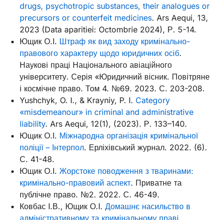
drugs, psychotropic substances, their analogues or
precursors or counterfeit medicines
. Ars Aequi, 13,
2023 (Data aparitiei: Octombrie 2024), Р. 5-14.
Ющик О.І.
Штраф як вид заходу кримінально-
правового характеру щодо юридичних осіб
.
Наукові праці Національного авіаційного
університету. Серія «Юридичний вісник. Повітряне
і космічне право. Том 4. №69. 2023. С. 203-208.
Yushchyk, O. I., & Krayniy, P. I.
Category
«misdemeanour» in criminal and administrative
liability
. Ars Aequi, 12(1), (2023). Р. 133–140.
Ющик О.І.
Міжнародна організація кримінальної
поліції – Інтерпол
. Ерліхівський журнал. 2022. (6).
С. 41-48.
Ющик О.І.
Жорстоке поводження з тваринами:
кримінально-правовий аспект
. Приватне та
публічне право. №2. 2022. С. 46-49.
Ковбас І.В., Ющик О.І.
Домашнє насильство в
адміністративному та кримінальному праві.