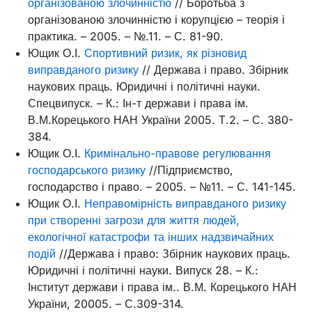
організованою злочинністю
// Боротьба з
організованою злочинністю і корупцією – теорія і
практика. – 2005. – №.11. – С. 81-90.
Ющик О.І.
Спортивний ризик, як різновид
виправданого ризику
// Держава і право. Збірник
наукових праць. Юридичні і політичні науки.
Спецвипуск. – К.: Ін-т держави і права ім.
В.М.Корецького НАН України 2005. Т.2. – С. 380-
384.
Ющик О.І.
Кримінально-правове регулювання
господарського ризику
//Підприємство,
господарство і право. – 2005. – №11. – С. 141-145.
Ющик О.І.
Неправомірність виправданого ризику
при створенні загрози для життя людей,
екологічної катастрофи та інших надзвичайних
подій
//Держава і право: Збірник наукових праць.
Юридичні і політичні науки. Випуск 28. – К.:
Інститут держави і права ім.. В.М. Корецького НАН
України, 20005. – С.309-314.