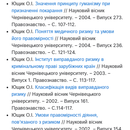
Ющик О.І.
Значення принципу гуманізму при
призначенні покарання
// Науковий вісник
Чернівецького університету. – 2004. – Випуск 273.
Правознавство. – С. 107-112.
Ющик О.І.
Поняття медичного ризику та умови
його правомірності
// Науковий вісник
Чернівецького університету. – 2004. – Випуск 236.
Правознавство. – С. 121-124.
Ющик О.І.
Інститут виправданого ризику в
кримінальному праві зарубіжних країн
// Науковий
вісник Чернівецького університету. – 2003. –
Випуск 1. Правознавство. – С. 113-117.
Ющик О.І.
Класифікація видів виправданого
ризику
// Науковий вісник Чернівецького
університету. – 2002. – Випуск 161.
Правознавство. – С.114-117.
Ющик О.І.
Умови правомірності діяння,
пов’язаного з ризиком
// Науковий вісник
Чернівецького університету. – 2002. – Випуск 154.