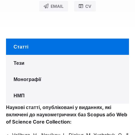
EMAIL
CV
Статті
Тези
Монографії
НМП
Наукові статті, опубліковані у виданнях, які
включені до наукометричних баз Scopus або Web
of Science Core Collection:
Valihura, H., Novikov, I., Diakur, M, Yushchyk, O., &