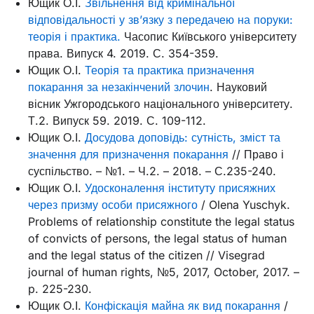
Ющик О.І.
Звільнення від кримінальної
відповідальності у зв’язку з передачею на поруки:
теорія і практика.
Часопис Київського університету
права. Випуск 4. 2019. С. 354-359.
Ющик О.І.
Теорія та практика призначення
покарання за незакінчений злочин
. Науковий
вісник Ужгородського національного університету.
Т.2. Випуск 59. 2019. С. 109-112.
Ющик О.І.
Досудова доповідь: сутність, зміст та
значення для призначення покарання
// Право і
суспільство. – №1. – Ч.2. – 2018. – С.235-240.
Ющик О.І.
Удосконалення інституту присяжних
через призму особи присяжного
/ Olena Yuschyk.
Problems of relationship constitute the legal status
of convicts of persons, the legal status of human
and the legal status of the citizen // Visegrad
journal of human rights, №5, 2017, October, 2017. –
p. 225-230.
Ющик О.І.
Конфіскація майна як вид покарання
/