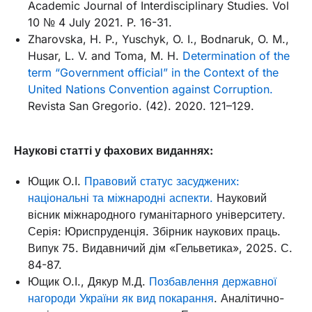
Academic Journal of Interdisciplinary Studies. Vol
10 № 4 July 2021. P. 16-31.
Zharovska, H. P., Yuschyk, O. I., Bodnaruk, O. M.,
Husar, L. V. and Toma, M. H.
Determination of the
term “Government official” in the Context of the
United Nations Convention against Corruption.
Revista San Gregorio. (42). 2020. 121–129.
Наукові статті у фахових виданнях:
Ющик О.І.
Правовий статус засуджених:
національні та міжнародні аспекти.
Науковий
вісник міжнародного гуманітарного університету.
Серія: Юриспруденція. Збірник наукових праць.
Випук 75. Видавничий дім «Гельветика», 2025. С.
84-87.
Ющик О.І., Дякур М.Д.
Позбавлення державної
нагороди України як вид покарання
. Аналітично-