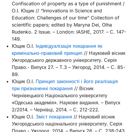
Confiscation of property as a type of punishment /
О.І. Ющик // “Innovations in Science and
Education: Challenges of our time” Collection of
scientific papers; edited by Maryna Dei, Olha
Rudenko. 2 Issue. – London: IASHE, 2017. – С. 147-
149.
Ющик О.І.
Індивідуалізація покарання як
кримінально-правовий принцип
// Науковий вісник
Ужгородського державного університету. Серія
Право.- Випуск 27. – Т.3 – Ужгород, 2014. – С. 85-
89.
Ющик О.І.
Принцип законності і його реалізація
при призначенні покарання
// Вісник
Чернівецького Національного університету
«Одеська академія». Наукове видання. – Випуск
2/2014. – Чернівці, 2014. – С. 212-222.
Ющик О.І.
Зміст покарання
// Науковий вісник
Ужгородського національного університету. Серія
Право.- Ужгород, 2014. – Випуск 26. – С. 238-243.