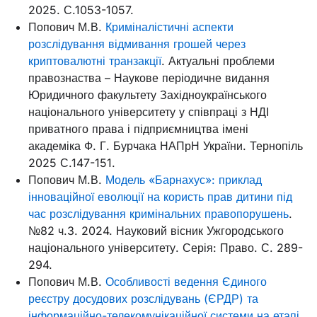
2025. С.1053-1057.
Попович М.В.
Криміналістичні аспекти
розслідування відмивання грошей через
криптовалютні транзакції
. Актуальні проблеми
правознаства – Наукове періодичне видання
Юридичного факультету Західноукраїнського
національного університету у співпраці з НДІ
приватного права і підприємництва імені
академіка Ф. Г. Бурчака НАПрН України. Тернопіль
2025 С.147-151.
Попович М.В.
Модель «Барнахус»: приклад
інноваційної еволюції на користь прав дитини під
час розслідування кримінальних правопорушень
.
№82 ч.3. 2024. Науковий вісник Ужгородського
національного університету. Серія: Право. С. 289-
294.
Попович М.В.
Особливості ведення Єдиного
реєстру досудових розслідувань (ЄРДР) та
інформаційно-телекомунікаційної системи на етапі