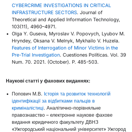
CYBERCRIME INVESTIGATIONS IN CRITICAL
INFRASTRUCTURE SECTORS
. Journal of
Theoretical and Applied Information Technology,
103(11), 4960–4971.
Olga Y. Guseva, Myroslav V. Popovych, Lyubov M.
Hryndey, Oksana V. Melnyk, Mykhailo V. Huzela.
Features of Interrogation of Minor Victims in the
Pre-Trial Investigation
. Cuestiones Políticas. Vol. 39
Num. 70. 2021. (October). P. 485-503.
Наукові статті у фахових виданнях:
Попович М.В.
Історія та розвиток технологій
ідентифікації за відбитками пальців в
криміналістиці
. Аналітично-порівняльне
правознавство – електронне наукове фахове
видання юридичного факультету ДВНЗ
«Ужгородський національний університет» Ужгород