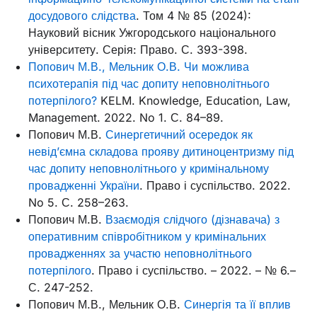
досудового слідства
. Том 4 № 85 (2024):
Науковий вісник Ужгородського національного
університету. Серія: Право. С. 393-398.
Попович М.В., Мельник О.В. Чи можлива
психотерапія під час допиту неповнолітнього
потерпілого?
KELM. Knowledge, Education, Law,
Management. 2022. No 1. С. 84–89.
Попович М.В.
Синергетичний осередок як
невід’ємна складова прояву дитиноцентризму під
час допиту неповнолітнього у кримінальному
провадженні України
. Право і суспільство. 2022.
No 5. С. 258–263.
Попович М.В.
Взаємодія слідчого (дізнавача) з
оперативним співробітником у кримінальних
провадженнях за участю неповнолітнього
потерпілого
. Право і суспільство. – 2022. – № 6.–
С. 247-252.
Попович М.В., Мельник О.В.
Синергія та її вплив