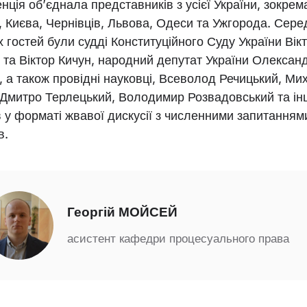
ція об’єднала представників з усієї України, зокрем
 Києва, Чернівців, Львова, Одеси та Ужгорода. Сере
 гостей були судді Конституційного Суду України Вік
 та Віктор Кичун, народний депутат України Олексан
 а також провідні науковці, Всеволод Речицький, Ми
 Дмитро Терлецький, Володимир Розвадовський та інш
у форматі жвавої дискусії з численними запитанням
в.
Георгій МОЙСЕЙ
асистент кафедри процесуального права