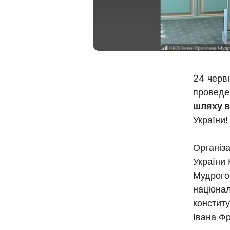
24 червн
проведе
шляху в
України!
Організ
України
Мудрого
націона
конститу
Івана Фр