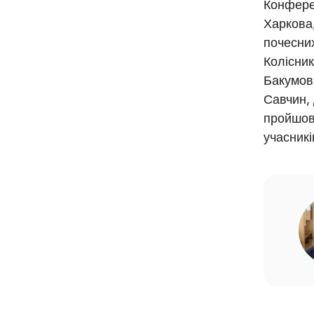
Конферен
Харкова,
почесних
Колісник
Бакумов,
Савчин,
пройшов 
учасникі