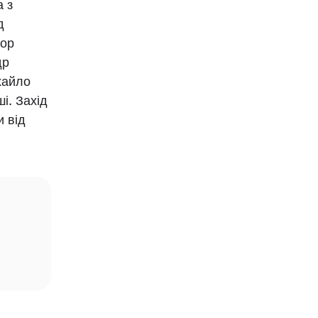
а з
д
тор
др
хайло
і. Захід
и від