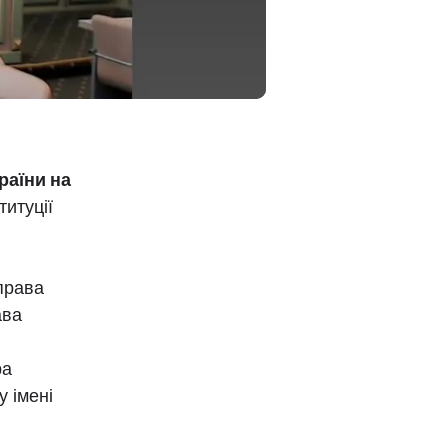
раїни на
титуції
права
ава
ра
у імені