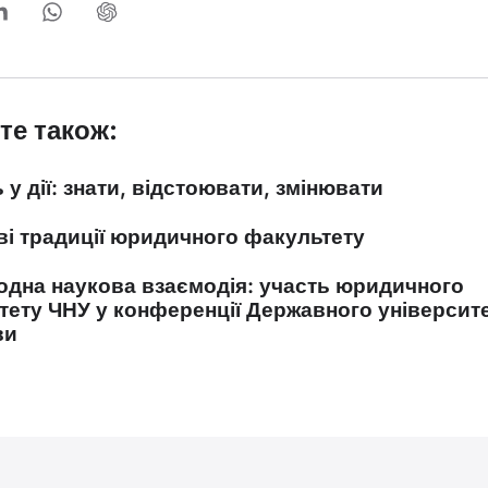
те також:
у дії: знати, відстоювати, змінювати
ві традиції юридичного факультету
одна наукова взаємодія: участь юридичного
тету ЧНУ у конференції Державного університ
ви