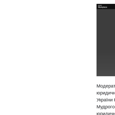
Модерат
юридичн
України
Мудрого
юридичн