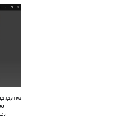
ндидатка
ва
ава