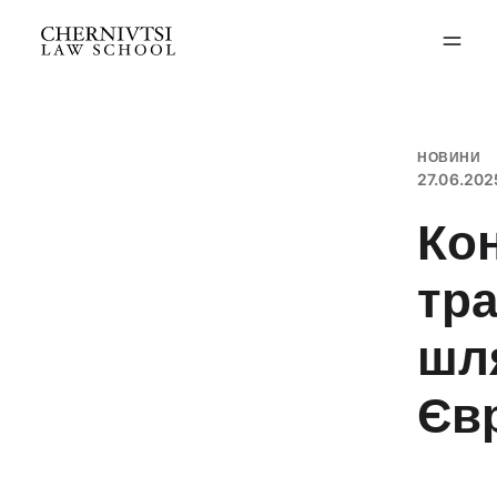
Перейти
до
вмісту
НОВИНИ
27.06.202
Ко
тра
шл
Єв