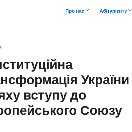
Про нас
Абітурієнту
5
нституційна
нсформація України
яху вступу до
ропейського Союзу