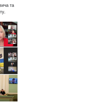
вича та
ту.