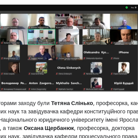
орами заходу були
Тетяна Слінько
, професорка, ка
их наук та завідувачка кафедри конституційного пра
 Національного юридичного університету імені Яросл
, а також
Оксана Щербанюк
, професорка, докторка
их наук, завідувачка кафедри процесуального права