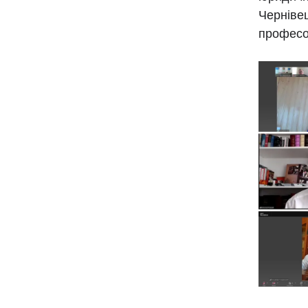
Чернівец
професо