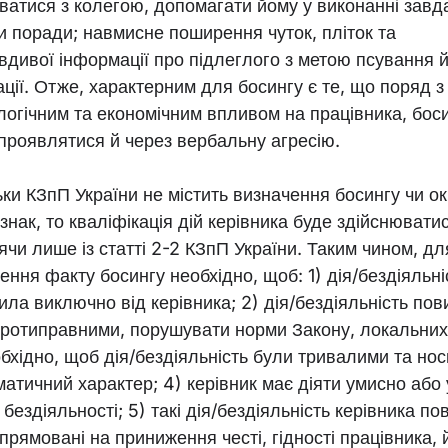
уватися з колегою, допомагати йому у виконанні завд
и поради; навмисне поширення чуток, пліток та
вдивої інформації про підлеглого з метою псування 
ації. Отже, характерним для босингу є те, що поряд з
логічним та економічним впливом на працівника, бос
проявлятися й через вербальну агресію.
ьки КЗпП України не містить визначення босингу чи о
знак, то кваліфікація дій керівника буде здійснювати
ячи лише із статті 2-2 КЗпП України. Таким чином, дл
ення факту босингу необхідно, щоб: 1) дія/бездіяльні
ила виключно від керівника; 2) дія/бездіяльність пов
протиправними, порушувати норми Закону, локальних 
обхідно, щоб дія/бездіяльність були тривалими та но
матичний характер; 4) керівник має діяти умисно або 
бездіяльності; 5) такі дія/бездіяльність керівника по
прямовані на приниження честі, гідності працівника, 