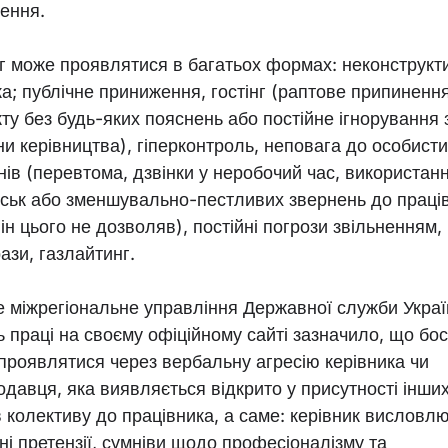
нення.
г може проявлятися в багатьох формах: неконструкт
ка; публічне приниження, гостінг (раптове припиненн
ту без будь-яких пояснень або постійне ігнорування з
ни керівництва), гіперконтроль, неповага до особист
нів (перевтома, дзвінки у неробочий час, використан
иськ або зменшувально-пестливих звернень до праці
ін цього не дозволяв), постійні погрози звільненням,
ази, газлайтинг.
е міжрегіональне управління Державної служби Украї
ь праці на своєму офіційному сайті зазначило, що бо
проявлятися через вербальну агресію керівника чи
одавця, яка виявляється відкрито у присутності інши
в колективу до працівника, а саме: керівник висловл
ні претензії, сумніви щодо професіоналізму та