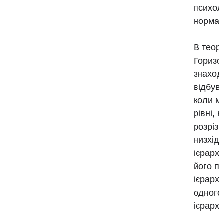
психол
норма
В теор
Гориз
знахо
відбу
коли 
рівні,
розрі
низхі
ієрарх
його п
ієрарх
одного
ієрарх