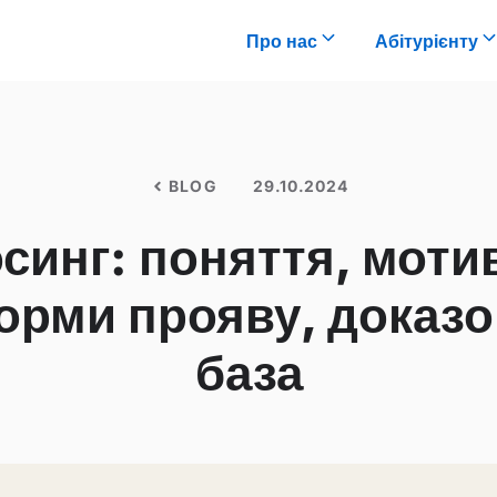
Про нас
Абітурієнту
BLOG
29.10.2024
синг: поняття, моти
орми прояву, доказо
база