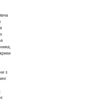
ивна
я
і
их
ня
вника,
 крики
ни з
синг
х
ює