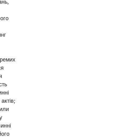
ань,
його
инг
кремих
ся
я
сть
инні
актів;
сили
у
винні
його