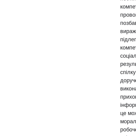
компе
прово
позба
вираж
підле
компе
соціа
резул
спілк
доруче
викон
прихо
інфор
це мо
морал
робоч