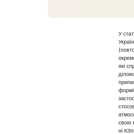
У стат
Украї
(повто
окрем
які сп
ділово
припи
формі 
засто
стосо
атмос
свою 
ні КЗ