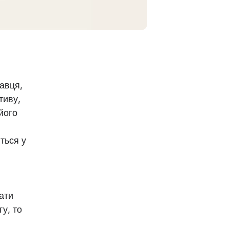
давця,
тиву,
 його
ться у
ати
у, то