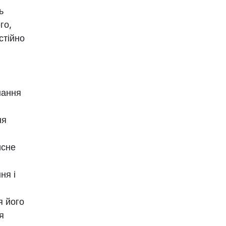
ь
го,
стійно
нання
ня
исне
ня і
я його
я