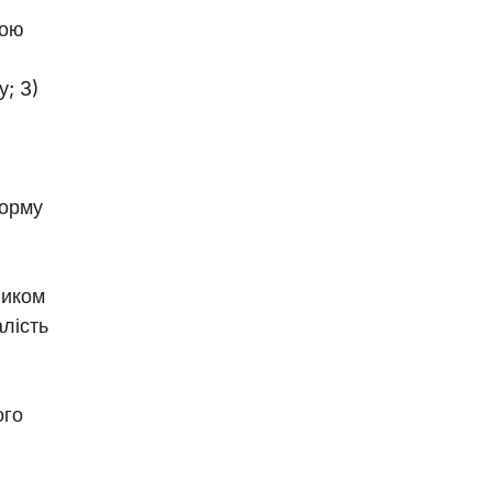
гою
у; 3)
форму
ником
алість
ого