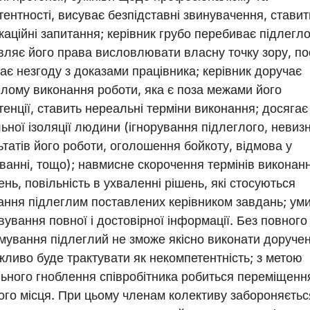
тентності, висуває безпідставні звинувачення, ставит
каційні запитання; керівник грубо перебиває підлегло
вляє його права висловлювати власну точку зору, по
ає незгоду з доказами працівника; керівник доручає
глому виконання роботи, яка є поза межами його
тенції, ставить нереальні терміни виконання; досягає
льної ізоляції людини (ігнорування підлеглого, невиз
ьтатів його роботи, оголошення бойкоту, відмова у
уванні, тощо); навмисне скорочення термінів виконан
нь, повільність в ухваленні рішень, які стосуються
ання підлеглим поставлених керівником завдань; ум
вування повної і достовірної інформації. Без повного
мування підлеглий не зможе якісно виконати доручен
жливо буде трактувати як некомпетентність; з метою
ьного гноблення співробітника робиться переміщенн
ого місця. При цьому членам колективу забороняєтьс