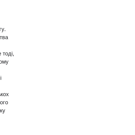
гу.
ртва
 тоді,
ному
і
ькох
чого
ку