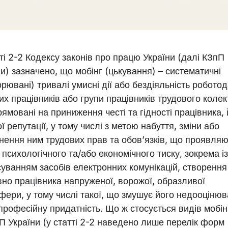
ті 2-2 Кодексу законів про працю України (далі КЗпП
ни) зазначено, що мобінг (цькування) – систематичні
рювані) тривалі умисні дії або бездіяльність робото
их працівників або групи працівників трудового колек
рямовані на приниження честі та гідності працівника,
ї репутації, у тому числі з метою набуття, зміни або
нення ним трудових прав та обов’язків, що проявляю
психологічного та/або економічного тиску, зокрема із
суванням засобів електронних комунікацій, створення
вно працівника напруженої, ворожої, образливої
фери, у тому числі такої, що змушує його недооцінюв
професійну придатність. Що ж стосується видів мобінг
пП України (у статті 2-2 наведено лише перелік форм