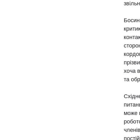
звіль
Босин
крити
контак
сторо
кордо
прізв
хоча в
та обр
Східн
питан
може 
робот
члені
постій