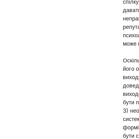
спілк
дават
непра
репут
психо
може 
Оскіл
його о
виход
довед
виход
бути 
3) не
систе
формі 
бути с