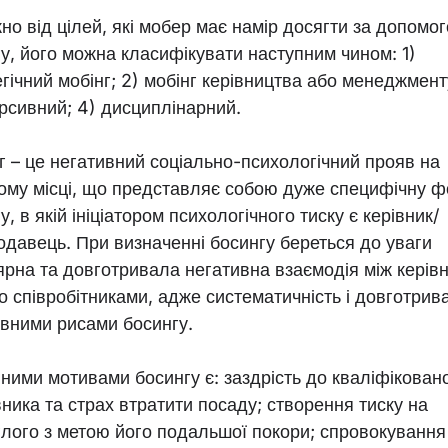
но від цілей, які мобер має намір досягти за допомо
гу, його можна класифікувати наступним чином: 1)
гічний мобінг; 2) мобінг керівництва або менеджмент
рсивний; 4) дисциплінарний.
г – це негативний соціально-психологічний прояв на
ому місці, що представляє собою дуже специфічну 
у, в якій ініціатором психологічного тиску є керівник/
одавець. При визначенні босингу береться до уваги
ярна та довготривала негативна взаємодія між керів
о співробітниками, адже систематичність і довготрив
овними рисами босингу.
ними мотивами босингу є: заздрість до кваліфікован
вника та страх втратити посаду; створення тиску на
глого з метою його подальшої покори; спровокування