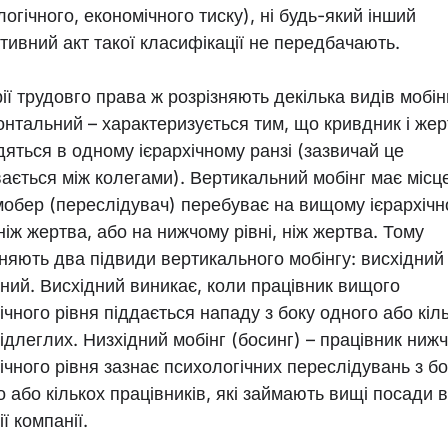
огічного, економічного тиску), ні будь-який інший
тивний акт такої класифікації не передбачають.
ії трудовго права ж розрізняють декілька видів мобін
онтальний – характеризується тим, що кривдник і же
дяться в одному ієрархічному ранзі (зазвичай це
вається між колегами). Вертикальний мобінг має місце
мобер (переслідувач) перебуває на вищому ієрархіч
 ніж жертва, або на нижчому рівні, ніж жертва. Тому
зняють два підвиди вертикального мобінгу: висхідний 
дний. Висхідний виникає, коли працівник вищого
ічного рівня піддається нападу з боку одного або кіл
ідлеглих. Низхідний мобінг (босинг) – працівник ниж
ічного рівня зазнає психологічних переслідувань з бо
 або кількох працівників, які займають вищі посади в
ії компанії.