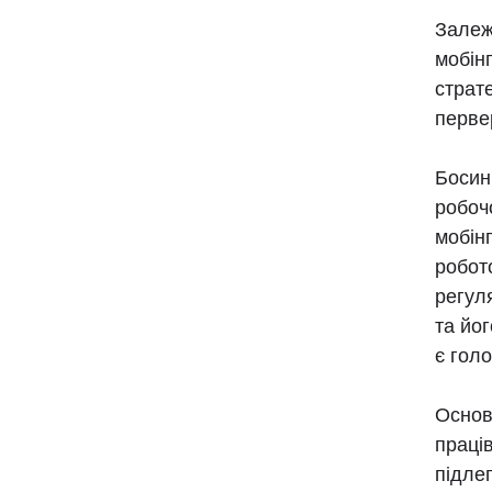
Залеж
мобін
страте
перве
Босин
робоч
мобінг
робот
регул
та йог
є гол
Основ
праці
підле