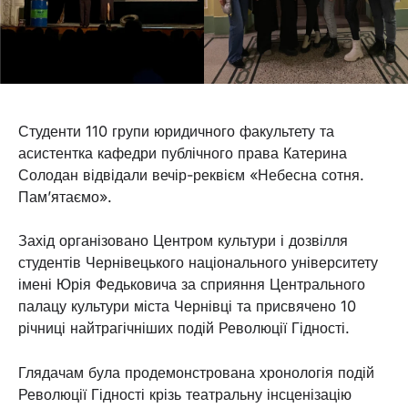
Студенти 110 групи юридичного факультету та
асистентка кафедри публічного права Катерина
Солодан відвідали вечір-реквієм «Небесна сотня.
Памʼятаємо».
Захід організовано Центром культури і дозвілля
студентів Чернівецького національного університету
імені Юрія Федьковича за сприяння Центрального
палацу культури міста Чернівці та присвячено 10
річниці найтрагічніших подій Революції Гідності.
Глядачам була продемонстрована хронологія подій
Революції Гідності крізь театральну інсценізацію