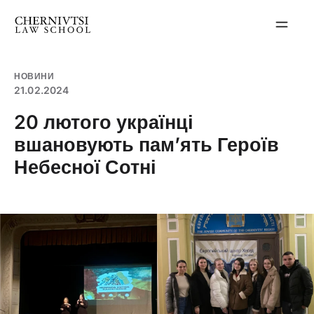
Перейти
до
вмісту
НОВИНИ
21.02.2024
20 лютого українці
вшановують памʼять Героїв
Небесної Сотні